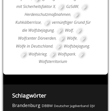
mit Sicherheitsfaktor X
,
GzSdW
,
Herdenschutzmaßnahmen
,
Kuhkälberrisse
,
vernünftiger Grund für
die Wolfsbejagung
,
Wolf
,
Wolfcenter Dörverden
,
Wölfe
,
Wölfe in Deutschland
,
Wolfsbejagung
,
Wolfskrieg
,
Wolfspark
,
Wolfsterritorium
Schlagwörter
Brandenburg
DBBW
DJV
Deutscher Jagdverband