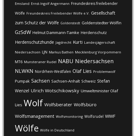
Freundeskreis freilebender
Emsland
Ernst-Ingolf Angermann
Gesellschaft
Wölfe
Freundeskreis Freilebender Wölfe e.V.
zum Schutz der Wölfe
Goldenstedter Wölfin
Goldenstedt
GzSdW
Helmut Dammann-Tamke
Herdenschutz
Kurti
Herdenschutzhunde
Jagdrecht
Landesjägerschaft
LJN
Niedersachsen
Markus Bathen
Mecklenburg Vorpommern
NABU
Niedersachsen
MT6
Munsteraner Rudel
NLWKN
Olaf Lies
Nordrhein-Westfalen
Problemwolf
Sachsen
Stefan
Pumpak
Sachsen-Anhalt
Schweiz
Ulrich Wotschikowsky
Wenzel
Umweltminister Olaf
Wolf
Wolfsberater
Wolfsbüro
Lies
Wolfsmanagement
WWF
Wolfsrudel
Wolfsmonitoring
Wölfe
Wölfe in Deutschland