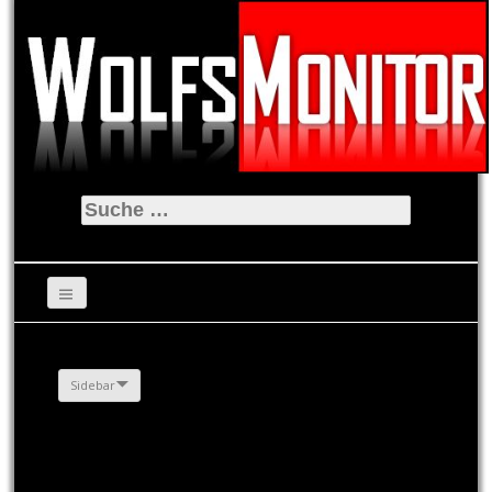
Suche
nach:
Sidebar