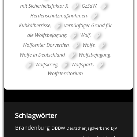
mit Sicherheitsfaktor X
,
GzSdW
,
Herdenschutzmaßnahmen
,
Kuhkälberrisse
,
vernünftiger Grund für
die Wolfsbejagung
,
Wolf
,
Wolfcenter Dörverden
,
Wölfe
,
Wölfe in Deutschland
,
Wolfsbejagung
,
Wolfskrieg
,
Wolfspark
,
Wolfsterritorium
Schlagwörter
Brandenburg
DBBW
DJV
Deutscher Jagdverband