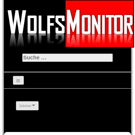
Suche
nach:
Sidebar