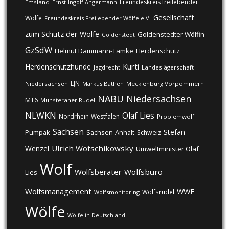
Freundeskreis freilebender
Emsland
Ernst-Ingolf Angermann
Gesellschaft
Wölfe
Freundeskreis Freilebender Wölfe e.V.
zum Schutz der Wölfe
Goldenstedter Wölfin
Goldenstedt
GzSdW
Helmut Dammann-Tamke
Herdenschutz
Kurti
Herdenschutzhunde
Jagdrecht
Landesjägerschaft
LJN
Niedersachsen
Markus Bathen
Mecklenburg Vorpommern
NABU
Niedersachsen
MT6
Munsteraner Rudel
NLWKN
Olaf Lies
Nordrhein-Westfalen
Problemwolf
Sachsen
Stefan
Pumpak
Sachsen-Anhalt
Schweiz
Ulrich Wotschikowsky
Wenzel
Umweltminister Olaf
Wolf
Wolfsberater
Wolfsbüro
Lies
Wolfsmanagement
WWF
Wolfsrudel
Wolfsmonitoring
Wölfe
Wölfe in Deutschland