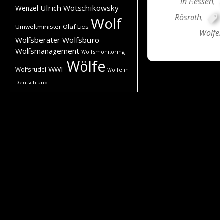
in Hessen
,
Ulrich Wotschikowsky
Wenzel
Rösrath
,
Wolf
Umweltminister Olaf Lies
Wölfe
Wolfsberater
Wolfsbüro
Wolfsmanagement
Wolfsmonitoring
Wölfe
WWF
Wolfsrudel
Wölfe in
Deutschland