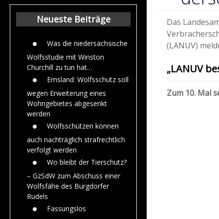
Beiträge aus de
Jahr 2015
Neueste Beiträge
Das Landesam
Verbrachersch
Was die niedersächsische
(LANUV) melde
Wolfsstudie mit Winston
„LANUV bes
Churchill zu tun hat…
Emsland: Wolfsschutz soll
Zum 10. Mal s
wegen Erweiterung eines
Wohngebietes abgesenkt
werden
Wolfsschützen können
auch nachträglich strafrechtlich
verfolgt werden
Wo bleibt der Tierschutz?
– GzSdW zum Abschuss einer
Wolfsfähe des Burgdorfer
Rudels
Fassungslos