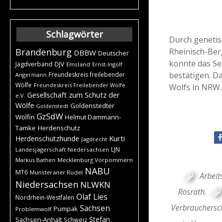
Schlagwörter
Durch genetis
Rheinisch-Ber
Brandenburg
DBBW
Deutscher
konnte das Se
DJV
Jagdverband
Emsland
Ernst-Ingolf
bestätigen. D
Freundeskreis freilebender
Angermann
Wölfe
Freundeskreis Freilebender Wölfe
Wolfs in NRW.
Gesellschaft zum Schutz der
e.V.
Wölfe
Goldenstedter
Goldenstedt
GzSdW
Wölfin
Helmut Dammann-
Tamke
Herdenschutz
Kurti
Herdenschutzhunde
Jagdrecht
LJN
Landesjägerschaft Niedersachsen
Markus Bathen
Mecklenburg Vorpommern
NABU
MT6
Munsteraner Rudel
Arbeit
Niedersachsen
NLWKN
Rösrath
,
Olaf Lies
Nordrhein-Westfalen
Verbrauchersc
Sachsen
Pumpak
Problemwolf
Stefan
Sachsen-Anhalt
Schweiz