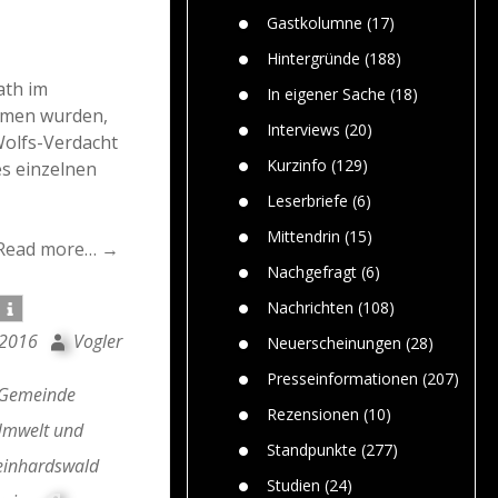
n
Gefährlic
Wolf faszi
Gastkolumne
(17)
Wolfs ge
dem Men
Hintergründe
(188)
Jim Bran
ath im
In eigener Sache
(18)
Warum W
ommen wurden,
Mensche
Interviews
(20)
olfs-Verdacht
gelegentl
Kurzinfo
(129)
es einzelnen
Dr. Frank
Die Jagd,
Leserbriefe
(6)
und die J
Mittendrin
(15)
Read more… →
Nachgefragt
(6)
Nachrichten
(108)
 2016
Vogler
Neuerscheinungen
(28)
Presseinformationen
(207)
Gemeinde
Rezensionen
(10)
Umwelt und
Standpunkte
(277)
einhardswald
Studien
(24)