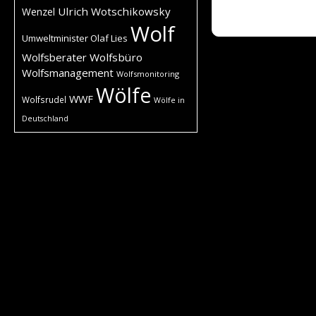
Ulrich Wotschikowsky
Wenzel
Wolf
Umweltminister Olaf Lies
Wolfsberater
Wolfsbüro
Wolfsmanagement
Wolfsmonitoring
Wölfe
WWF
Wolfsrudel
Wölfe in
Deutschland