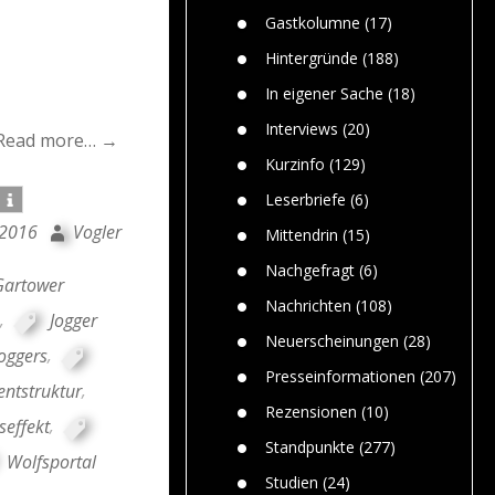
n
Gefährlic
Wolf faszi
Gastkolumne
(17)
Wolfs ge
dem Men
Hintergründe
(188)
Jim Bran
In eigener Sache
(18)
Warum W
Mensche
Interviews
(20)
Read more… →
gelegentl
Kurzinfo
(129)
Dr. Frank
Die Jagd,
Leserbriefe
(6)
und die J
 2016
Vogler
Mittendrin
(15)
Nachgefragt
(6)
Gartower
Nachrichten
(108)
,
Jogger
Neuerscheinungen
(28)
oggers
,
Presseinformationen
(207)
ntstruktur
,
Rezensionen
(10)
effekt
,
Standpunkte
(277)
Wolfsportal
Studien
(24)