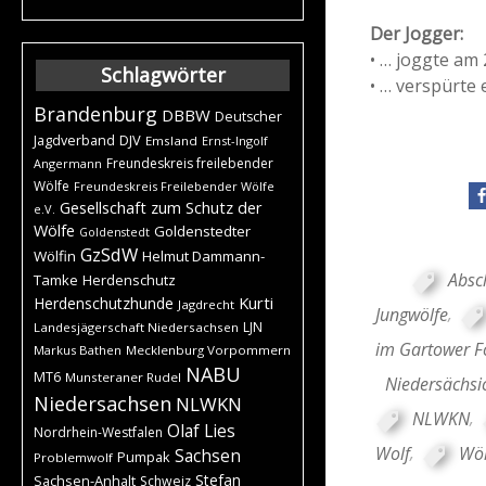
Der Jogger:
• … joggte am 
Schlagwörter
• … verspürte
Brandenburg
DBBW
Deutscher
DJV
Jagdverband
Emsland
Ernst-Ingolf
Freundeskreis freilebender
Angermann
Wölfe
Freundeskreis Freilebender Wölfe
Gesellschaft zum Schutz der
e.V.
Wölfe
Goldenstedter
Goldenstedt
GzSdW
Wölfin
Helmut Dammann-
Absc
Tamke
Herdenschutz
Kurti
Herdenschutzhunde
Jagdrecht
Jungwölfe
,
LJN
Landesjägerschaft Niedersachsen
im Gartower F
Markus Bathen
Mecklenburg Vorpommern
NABU
MT6
Munsteraner Rudel
Niedersächsi
Niedersachsen
NLWKN
NLWKN
,
Olaf Lies
Nordrhein-Westfalen
Wolf
,
Wöl
Sachsen
Pumpak
Problemwolf
Stefan
Sachsen-Anhalt
Schweiz