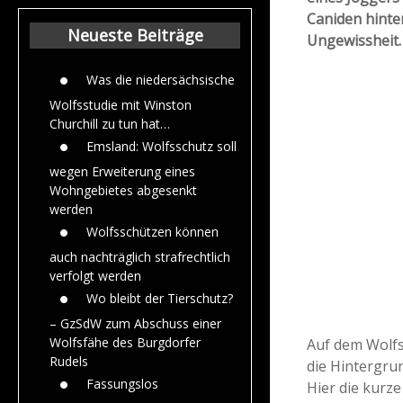
Beiträge aus de
Caniden hinte
Jahr 2015
Neueste Beiträge
Ungewissheit
Was die niedersächsische
Wolfsstudie mit Winston
Churchill zu tun hat…
Emsland: Wolfsschutz soll
wegen Erweiterung eines
Wohngebietes abgesenkt
werden
Wolfsschützen können
auch nachträglich strafrechtlich
verfolgt werden
Wo bleibt der Tierschutz?
– GzSdW zum Abschuss einer
Wolfsfähe des Burgdorfer
Auf dem Wolfs
Rudels
die Hintergru
Fassungslos
Hier die kurz