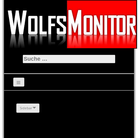
Suche
nach:
Sidebar