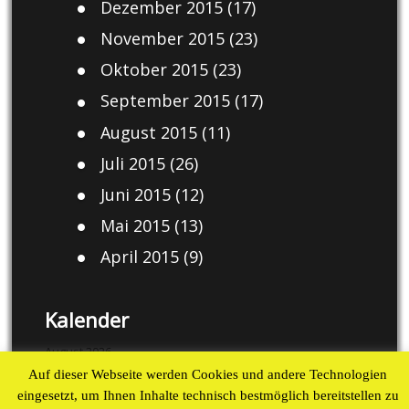
Dezember 2015
(17)
November 2015
(23)
Oktober 2015
(23)
September 2015
(17)
August 2015
(11)
Juli 2015
(26)
Juni 2015
(12)
Mai 2015
(13)
April 2015
(9)
Kalender
August 2026
Auf dieser Webseite werden Cookies und andere Technologien
M
D
M
D
F
S
S
eingesetzt, um Ihnen Inhalte technisch bestmöglich bereitstellen zu