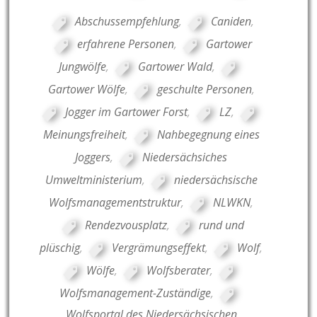
Abschussempfehlung
,
Caniden
,
erfahrene Personen
,
Gartower
Jungwölfe
,
Gartower Wald
,
Gartower Wölfe
,
geschulte Personen
,
Jogger im Gartower Forst
,
LZ
,
Meinungsfreiheit
,
Nahbegegnung eines
Joggers
,
Niedersächsiches
Umweltministerium
,
niedersächsische
Wolfsmanagementstruktur
,
NLWKN
,
Rendezvousplatz
,
rund und
plüschig
,
Vergrämungseffekt
,
Wolf
,
Wölfe
,
Wolfsberater
,
Wolfsmanagement-Zuständige
,
Wolfsportal des Niedersächsischen