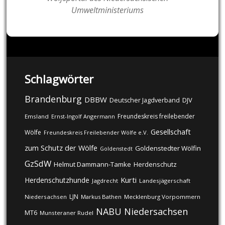
Umweltministeriums
Schlagwörter
Brandenburg
DBBW
DJV
Deutscher Jagdverband
Freundeskreis freilebender
Emsland
Ernst-Ingolf Angermann
Gesellschaft
Wölfe
Freundeskreis Freilebender Wölfe e.V.
zum Schutz der Wölfe
Goldenstedter Wölfin
Goldenstedt
GzSdW
Helmut Dammann-Tamke
Herdenschutz
Kurti
Herdenschutzhunde
Jagdrecht
Landesjägerschaft
LJN
Niedersachsen
Markus Bathen
Mecklenburg Vorpommern
NABU
Niedersachsen
MT6
Munsteraner Rudel