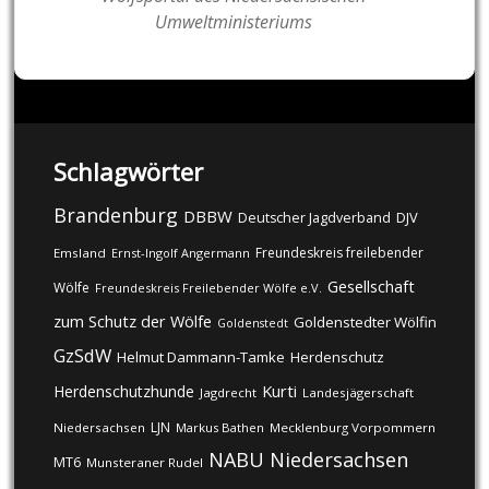
Umweltministeriums
Schlagwörter
Brandenburg
DBBW
DJV
Deutscher Jagdverband
Freundeskreis freilebender
Emsland
Ernst-Ingolf Angermann
Gesellschaft
Wölfe
Freundeskreis Freilebender Wölfe e.V.
zum Schutz der Wölfe
Goldenstedter Wölfin
Goldenstedt
GzSdW
Helmut Dammann-Tamke
Herdenschutz
Kurti
Herdenschutzhunde
Jagdrecht
Landesjägerschaft
LJN
Niedersachsen
Markus Bathen
Mecklenburg Vorpommern
NABU
Niedersachsen
MT6
Munsteraner Rudel