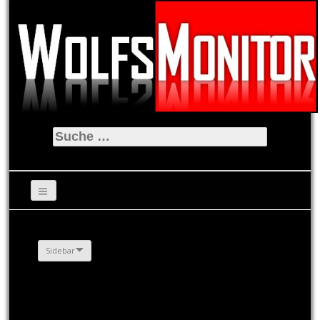
Suche
nach:
Sidebar