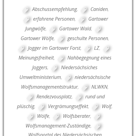
Abschussempfehlung
,
Caniden
,
erfahrene Personen
,
Gartower
Jungwölfe
,
Gartower Wald
,
Gartower Wölfe
,
geschulte Personen
,
Jogger im Gartower Forst
,
LZ
,
Meinungsfreiheit
,
Nahbegegnung eines
Joggers
,
Niedersächsiches
Umweltministerium
,
niedersächsische
Wolfsmanagementstruktur
,
NLWKN
,
Rendezvousplatz
,
rund und
plüschig
,
Vergrämungseffekt
,
Wolf
,
Wölfe
,
Wolfsberater
,
Wolfsmanagement-Zuständige
,
Wolfsportal des Niedersächsischen