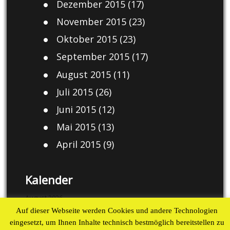
Dezember 2015
(17)
November 2015
(23)
Oktober 2015
(23)
September 2015
(17)
August 2015
(11)
Juli 2015
(26)
Juni 2015
(12)
Mai 2015
(13)
April 2015
(9)
Kalender
August 2026
Auf dieser Webseite werden Cookies und andere Technologien
M
D
M
D
F
S
S
eingesetzt, um Ihnen Inhalte technisch bestmöglich bereitstellen zu