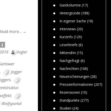
n
Gefährlic
Wolf faszi
Gastkolumne
(17)
Wolfs ge
dem Men
Hintergründe
(188)
Jim Bran
In eigener Sache
(18)
Warum W
Mensche
Interviews
(20)
Read more… →
gelegentl
Kurzinfo
(129)
Dr. Frank
Die Jagd,
Leserbriefe
(6)
und die J
 2016
Vogler
Mittendrin
(15)
Nachgefragt
(6)
Gartower
Nachrichten
(108)
,
Jogger
Neuerscheinungen
(28)
oggers
,
Presseinformationen
(207)
ntstruktur
,
Rezensionen
(10)
effekt
,
Standpunkte
(277)
Wolfsportal
Studien
(24)