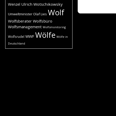
Ulrich Wotschikowsky
Wenzel
Wolf
Umweltminister Olaf Lies
Wolfsberater
Wolfsbüro
Wolfsmanagement
Wolfsmonitoring
Wölfe
WWF
Wolfsrudel
Wölfe in
Deutschland