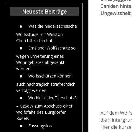
Beiträge aus de
Caniden hinte
Jahr 2015
Neueste Beiträge
Ungewissheit
Was die niedersächsische
Wolfsstudie mit Winston
Churchill zu tun hat…
Emsland: Wolfsschutz soll
wegen Erweiterung eines
Wohngebietes abgesenkt
werden
Wolfsschützen können
auch nachträglich strafrechtlich
verfolgt werden
Wo bleibt der Tierschutz?
– GzSdW zum Abschuss einer
Wolfsfähe des Burgdorfer
Auf dem Wolfs
Rudels
die Hintergru
Fassungslos
Hier die kurz