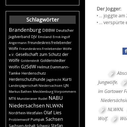
Der Jogger:
• … joggte am 
Schlagwörter
• … verspürte
Brandenburg
DBBW
Deutscher
DJV
Jagdverband
Emsland
Ernst-Ingolf
Freundeskreis freilebender
Angermann
Wölfe
Freundeskreis Freilebender Wölfe
Gesellschaft zum Schutz der
e.V.
Wölfe
Goldenstedter
Goldenstedt
GzSdW
Wölfin
Helmut Dammann-
Absc
Tamke
Herdenschutz
Kurti
Herdenschutzhunde
Jagdrecht
Jungwölfe
,
LJN
Landesjägerschaft Niedersachsen
im Gartower F
Markus Bathen
Mecklenburg Vorpommern
NABU
MT6
Munsteraner Rudel
Niedersächsi
Niedersachsen
NLWKN
NLWKN
,
Olaf Lies
Nordrhein-Westfalen
Wolf
,
Wöl
Sachsen
Pumpak
Problemwolf
Stefan
Sachsen-Anhalt
Schweiz