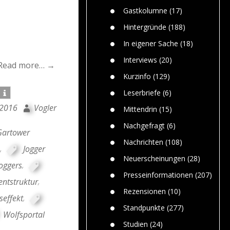
n
Gefährlic
Wolf faszi
Gastkolumne
(17)
Wolfs ge
dem Men
Hintergründe
(188)
Jim Bran
In eigener Sache
(18)
Warum W
Mensche
Interviews
(20)
Read more… →
gelegentl
Kurzinfo
(129)
Dr. Frank
Die Jagd,
Leserbriefe
(6)
und die J
 2016
Vogler
Mittendrin
(15)
Nachgefragt
(6)
Gartower
Nachrichten
(108)
,
Jogger
Neuerscheinungen
(28)
oggers
,
Presseinformationen
(207)
ntstruktur
,
Rezensionen
(10)
effekt
,
Standpunkte
(277)
Wolfsportal
Studien
(24)