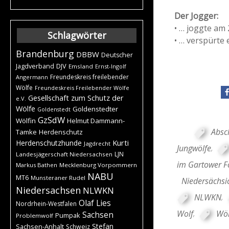
Der Jogger:
• … joggte am 
Schlagwörter
• … verspürte
Brandenburg
DBBW
Deutscher
DJV
Jagdverband
Emsland
Ernst-Ingolf
Freundeskreis freilebender
Angermann
Wölfe
Freundeskreis Freilebender Wölfe
Gesellschaft zum Schutz der
e.V.
Wölfe
Goldenstedter
Goldenstedt
GzSdW
Wölfin
Helmut Dammann-
Absc
Tamke
Herdenschutz
Kurti
Herdenschutzhunde
Jagdrecht
Jungwölfe
,
LJN
Landesjägerschaft Niedersachsen
im Gartower F
Markus Bathen
Mecklenburg Vorpommern
NABU
MT6
Munsteraner Rudel
Niedersächsi
Niedersachsen
NLWKN
NLWKN
,
Olaf Lies
Nordrhein-Westfalen
Wolf
,
Wöl
Sachsen
Pumpak
Problemwolf
Stefan
Sachsen-Anhalt
Schweiz