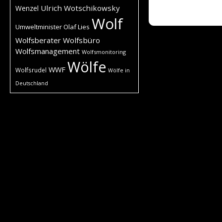
Ulrich Wotschikowsky
Wenzel
Wolf
Umweltminister Olaf Lies
Wolfsberater
Wolfsbüro
Wolfsmanagement
Wolfsmonitoring
Wölfe
WWF
Wolfsrudel
Wölfe in
Deutschland