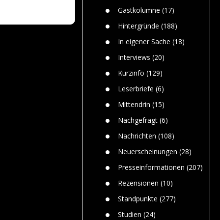
n
Gefährlic
Wolf faszi
Gastkolumne
(17)
Wolfs ge
dem Men
Hintergründe
(188)
Jim Bran
In eigener Sache
(18)
Warum W
Mensche
Interviews
(20)
gelegentl
Kurzinfo
(129)
Dr. Frank
Die Jagd,
Leserbriefe
(6)
und die J
Mittendrin
(15)
Nachgefragt
(6)
Nachrichten
(108)
Neuerscheinungen
(28)
Presseinformationen
(207)
Rezensionen
(10)
Standpunkte
(277)
Studien
(24)