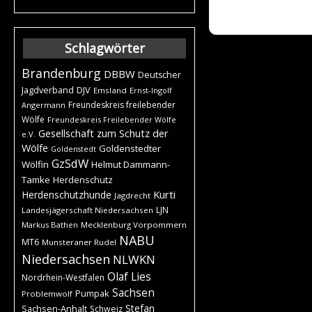
Schlagwörter
Brandenburg
DBBW
Deutscher
DJV
Jagdverband
Emsland
Ernst-Ingolf
Freundeskreis freilebender
Angermann
Wölfe
Freundeskreis Freilebender Wölfe
Gesellschaft zum Schutz der
e.V.
Wölfe
Goldenstedter
Goldenstedt
GzSdW
Wölfin
Helmut Dammann-
Tamke
Herdenschutz
Kurti
Herdenschutzhunde
Jagdrecht
LJN
Landesjägerschaft Niedersachsen
Markus Bathen
Mecklenburg Vorpommern
NABU
MT6
Munsteraner Rudel
Niedersachsen
NLWKN
Olaf Lies
Nordrhein-Westfalen
Sachsen
Pumpak
Problemwolf
Stefan
Sachsen-Anhalt
Schweiz