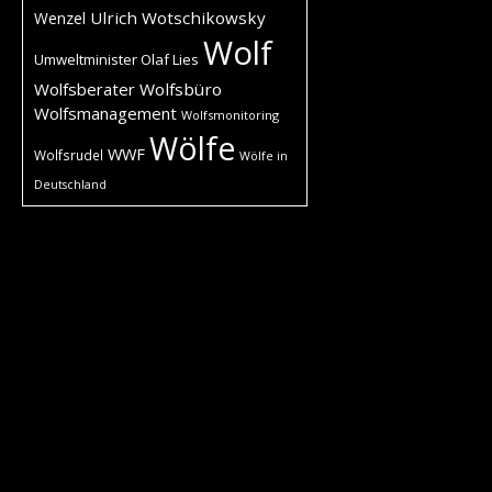
Ulrich Wotschikowsky
Wenzel
Wolf
Umweltminister Olaf Lies
Wolfsberater
Wolfsbüro
Wolfsmanagement
Wolfsmonitoring
Wölfe
WWF
Wolfsrudel
Wölfe in
Deutschland