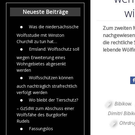
Beiträge aus de
Jahr 2015
wi
Neueste Beiträge
Was die niedersächsische
Zum zweiten M
nachgewiesene
Wolfsstudie mit Winston
Churchill zu tun hat…
die rechtlich
Emsland: Wolfsschutz soll
lebende Wölfi
wegen Erweiterung eines
Wohngebietes abgesenkt
werden
Wolfsschützen können
auch nachträglich strafrechtlich
verfolgt werden
Wo bleibt der Tierschutz?
Bibikow
,
– GzSdW zum Abschuss einer
Dimitri Bibik
Wolfsfähe des Burgdorfer
Rudels
Ohrdru
Fassungslos