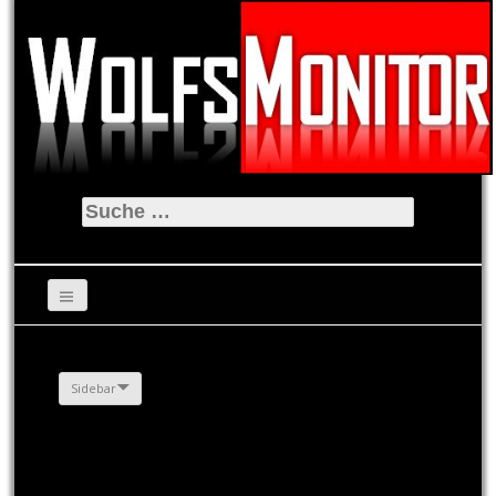
Suche
nach:
Sidebar