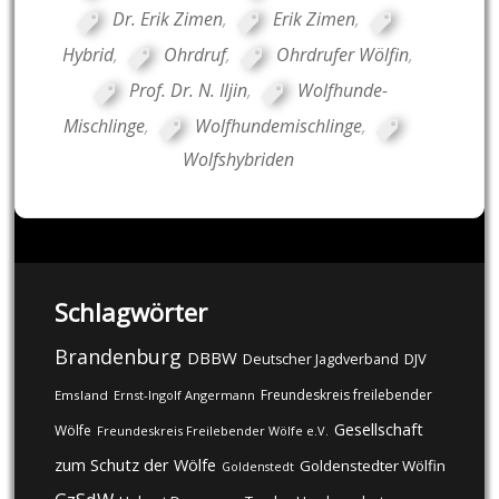
Dr. Erik Zimen
,
Erik Zimen
,
Hybrid
,
Ohrdruf
,
Ohrdrufer Wölfin
,
Prof. Dr. N. Iljin
,
Wolfhunde-
Mischlinge
,
Wolfhundemischlinge
,
Wolfshybriden
Schlagwörter
Brandenburg
DBBW
DJV
Deutscher Jagdverband
Freundeskreis freilebender
Emsland
Ernst-Ingolf Angermann
Gesellschaft
Wölfe
Freundeskreis Freilebender Wölfe e.V.
zum Schutz der Wölfe
Goldenstedter Wölfin
Goldenstedt