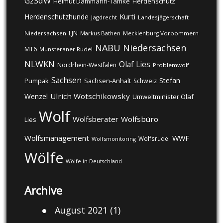
GzSdW
Helmut Dammann-Tamke
Herdenschutz
Kurti
Herdenschutzhunde
Jagdrecht
Landesjägerschaft
LJN
Niedersachsen
Markus Bathen
Mecklenburg Vorpommern
NABU
Niedersachsen
MT6
Munsteraner Rudel
NLWKN
Olaf Lies
Nordrhein-Westfalen
Problemwolf
Sachsen
Stefan
Pumpak
Sachsen-Anhalt
Schweiz
Ulrich Wotschikowsky
Wenzel
Umweltminister Olaf
Wolf
Wolfsberater
Wolfsbüro
Lies
Wolfsmanagement
WWF
Wolfsrudel
Wolfsmonitoring
Wölfe
Wölfe in Deutschland
Archive
August 2021
(1)