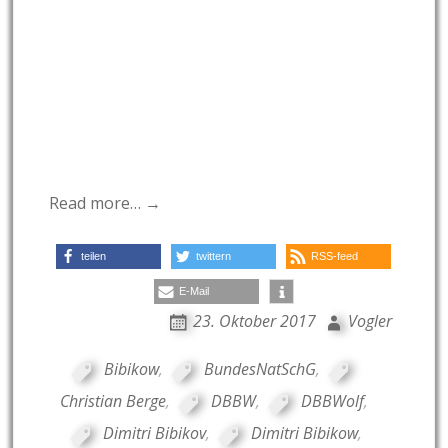
Read more… →
teilen
twittern
RSS-feed
E-Mail
23. Oktober 2017
Vogler
Bibikow
,
BundesNatSchG
,
Christian Berge
,
DBBW
,
DBBWolf
,
Dimitri Bibikov
,
Dimitri Bibikow
,