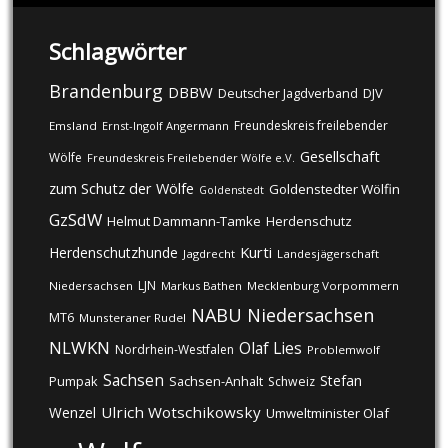
Schlagwörter
Brandenburg
DBBW
DJV
Deutscher Jagdverband
Freundeskreis freilebender
Emsland
Ernst-Ingolf Angermann
Gesellschaft
Wölfe
Freundeskreis Freilebender Wölfe e.V.
zum Schutz der Wölfe
Goldenstedter Wölfin
Goldenstedt
GzSdW
Helmut Dammann-Tamke
Herdenschutz
Kurti
Herdenschutzhunde
Jagdrecht
Landesjägerschaft
LJN
Niedersachsen
Markus Bathen
Mecklenburg Vorpommern
NABU
Niedersachsen
MT6
Munsteraner Rudel
NLWKN
Olaf Lies
Nordrhein-Westfalen
Problemwolf
Sachsen
Stefan
Pumpak
Sachsen-Anhalt
Schweiz
Ulrich Wotschikowsky
Wenzel
Umweltminister Olaf