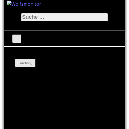
Suche
nach:
Sidebar