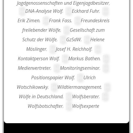
Jagdgenossenschaften und Eigenjagdbesitzer
,
DNA-Analyse Wolf
,
Eckhard Fuhr
,
Erik Zimen
,
Frank Fass
,
Freundeskreis
freilebender Wölfe
,
Gesellschaft zum
Schutz der Wölfe
,
GzSdW
,
Helene
Möslinger
,
Josef H. Reichholf
,
Kontaktperson Wolf
,
Markus Bathen
,
Medienvertreter
,
Monitoringseminar
,
Positionspapier Wolf
,
Ulrich
Wotschikowsky
,
Wildtiermanagement
,
Wölfe in Deutschland
,
Wolfsberater
,
Wolfsbotschafter
,
Wolfsexperte