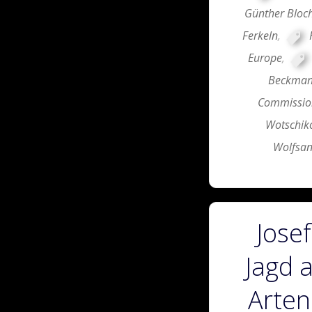
Günther Bloc
Ferkeln
,
Europe
,
Beckma
Commission
Wotschik
Wolfsang
Josef
Jagd 
Arten