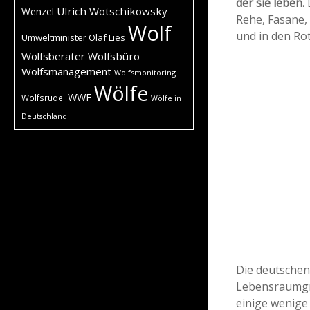
der sie leben.
D
Ulrich Wotschikowsky
Wenzel
Rehe, Fasane,
Wolf
und in den Rot
Umweltminister Olaf Lies
Wolfsberater
Wolfsbüro
Wolfsmanagement
Wolfsmonitoring
Wölfe
WWF
Wolfsrudel
Wölfe in
Deutschland
Die deutschen
Lebensraumgrö
einige wenig