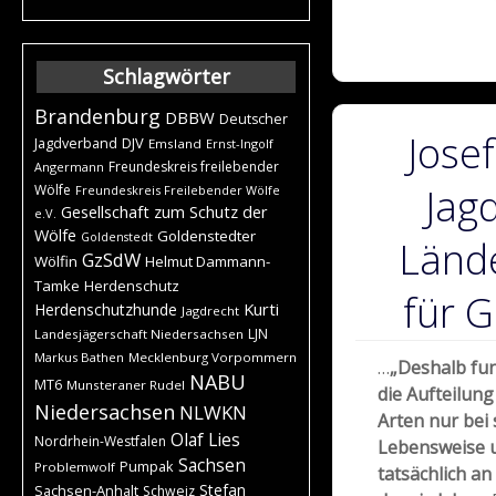
Schlagwörter
Brandenburg
DBBW
Deutscher
Josef
DJV
Jagdverband
Emsland
Ernst-Ingolf
Freundeskreis freilebender
Angermann
Jag
Wölfe
Freundeskreis Freilebender Wölfe
Gesellschaft zum Schutz der
e.V.
Wölfe
Goldenstedter
Goldenstedt
Länd
GzSdW
Wölfin
Helmut Dammann-
Tamke
Herdenschutz
für G
Kurti
Herdenschutzhunde
Jagdrecht
LJN
Landesjägerschaft Niedersachsen
Markus Bathen
Mecklenburg Vorpommern
…
„Deshalb fun
NABU
MT6
Munsteraner Rudel
die Aufteilung
Niedersachsen
NLWKN
Arten nur bei 
Olaf Lies
Nordrhein-Westfalen
Lebensweise 
Sachsen
Pumpak
Problemwolf
tatsächlich an
Stefan
Sachsen-Anhalt
Schweiz