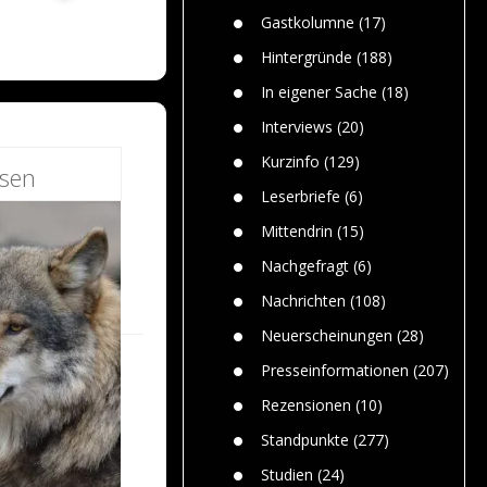
n
Gefährlic
Wolf faszi
Gastkolumne
(17)
Wolfs ge
dem Men
Hintergründe
(188)
Jim Bran
In eigener Sache
(18)
Warum W
Mensche
Interviews
(20)
gelegentl
Kurzinfo
(129)
esen
Dr. Frank
Die Jagd,
Leserbriefe
(6)
und die J
Mittendrin
(15)
Nachgefragt
(6)
Nachrichten
(108)
Neuerscheinungen
(28)
Presseinformationen
(207)
Rezensionen
(10)
Standpunkte
(277)
Studien
(24)