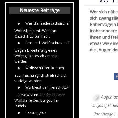
Beiträge aus de
Jahr 2015
Neueste Beiträge
Wer sich näher
sich zwangslä
Was die niedersächsische
Rabenvögeln 
insbesondere 
Wolfsstudie mit Winston
Churchill zu tun hat…
ihnen und fre
Emsland: Wolfsschutz soll
etwas wie ein
die „Augen der
wegen Erweiterung eines
Wohngebietes abgesenkt
werden
Wolfsschützen können
auch nachträglich strafrechtlich
verfolgt werden
Wo bleibt der Tierschutz?
– GzSdW zum Abschuss einer
Augen de
Wolfsfähe des Burgdorfer
Dr. Josef H. Re
Rudels
Fassungslos
Rabenvögel
,