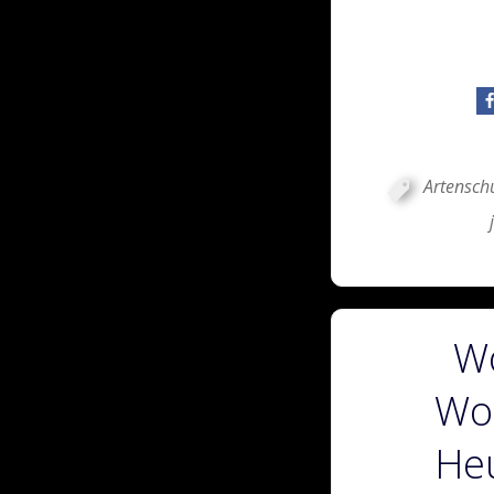
Artensch
Wö
Wo
Heu