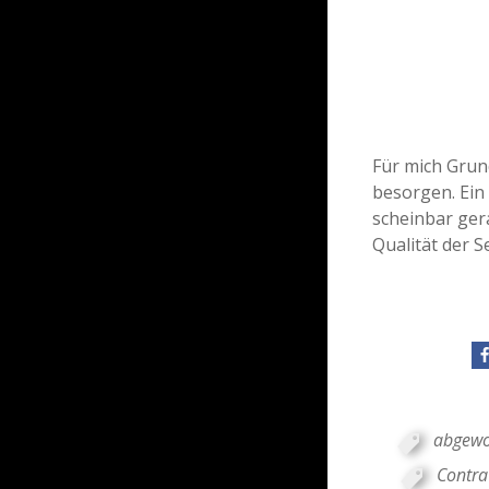
Für mich Grun
besorgen. Ein 
scheinbar ger
Qualität der 
abgewo
Contra