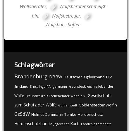
Wolfsberater
,
Wolfsberater schmeißt
hin
,
Wolfsbetreuer
,
Wolfsbotschafter
Schlagwörter
Brandenburg
DBBW
DJV
Deutscher Jagdverband
Freundeskreis freilebender
Emsland
Ernst-Ingolf Angermann
Gesellschaft
Wölfe
Freundeskreis Freilebender Wölfe e.V.
zum Schutz der Wölfe
Goldenstedter Wölfin
Goldenstedt
GzSdW
Helmut Dammann-Tamke
Herdenschutz
Kurti
Herdenschutzhunde
Jagdrecht
Landesjägerschaft