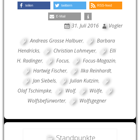
teilen
twittern
RSS-feed
E-Mail
31. Juli 2016
Vogler
Andreas Grosse Halbuer
,
Barbara
Hendricks
,
Christian Lohmeyer
,
Elli
H. Radinger
,
Focus
,
Focus-Magazin
,
Hartwig Fischer
,
Ilka Reinhardt
,
Jan Siebels
,
Julian Kutzim
,
Olaf Tschimpke
,
Wolf
,
Wölfe
,
Wolfsbefürworter
,
Wolfsgegner
Standpunkte