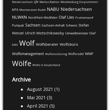
LJN
Niedersachsen
Markus Bathen
Mecklenburg Vorpommern
NABU
Niedersachsen
MT6
Munsteraner Rudel
NLWKN
Olaf Lies
Nordrhein-Westfalen
Problemwolf
Sachsen
Stefan
Pumpak
Sachsen-Anhalt
Schweiz
Ulrich Wotschikowsky
Wenzel
Umweltminister Olaf
Wolf
Wolfsberater
Wolfsbüro
Lies
Wolfsmanagement
WWF
Wolfsrudel
Wolfsmonitoring
Wölfe
Wölfe in Deutschland
Archive
August 2021
(1)
Mai 2021
(3)
April 2021
(5)