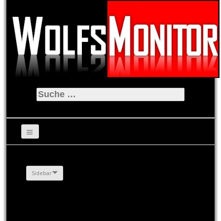
Suche
nach:
Sidebar