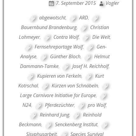
7. September 2015
Vogler
abgewotscht
,
ARD
,
Bauernbund Brandenburg
,
Christian
Lohmeyer
,
Contra Wolf
,
Die Welt
,
Fernsehreportage Wolf
,
Gen-
Analyse
,
Günther Bloch
,
Helmut
Dammann-Tamke
,
Josef H. Reichholf
,
Kupieren von Ferkeln
,
Kurt
Kotrschal
,
Kürzen von Schnäbeln
,
Large Carnivore Initiative for Europe
,
N24
,
Pferdezüchter
,
pro Wolf
,
Reinhard Jung
,
Reinhold
Beckmann
,
Senckenberg Institut
,
Sisyphusarbeit
,
Species Survival