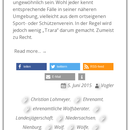
ungewöhnlich sein. Wohl jeder kennt
entsprechende Fälle in seiner näheren
Umgebung, vielleicht aus dem ortseigenen
Sport- oder Schützenverein. In der Regel wird
jedoch wenig „Trara“ darum gemacht. Zumeist
zu Recht.
Read more… →
teilen
twittern
RSS-feed
E-Mail
5. Juni 2015
Vogler
Christian Lohmeyer
,
Ehrenamt
,
ehrenamtliche Wolfsberater
,
Landesjägerschaft
,
Niedersachsen
,
Nienburg
,
Wolf
,
Wölfe
,