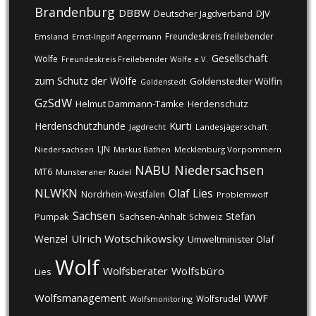
Brandenburg
DBBW
DJV
Deutscher Jagdverband
Freundeskreis freilebender
Emsland
Ernst-Ingolf Angermann
Gesellschaft
Wölfe
Freundeskreis Freilebender Wölfe e.V.
zum Schutz der Wölfe
Goldenstedter Wölfin
Goldenstedt
GzSdW
Helmut Dammann-Tamke
Herdenschutz
Kurti
Herdenschutzhunde
Jagdrecht
Landesjägerschaft
LJN
Niedersachsen
Markus Bathen
Mecklenburg Vorpommern
NABU
Niedersachsen
MT6
Munsteraner Rudel
NLWKN
Olaf Lies
Nordrhein-Westfalen
Problemwolf
Sachsen
Stefan
Pumpak
Sachsen-Anhalt
Schweiz
Ulrich Wotschikowsky
Wenzel
Umweltminister Olaf
Wolf
Wolfsberater
Wolfsbüro
Lies
Wolfsmanagement
WWF
Wolfsrudel
Wolfsmonitoring