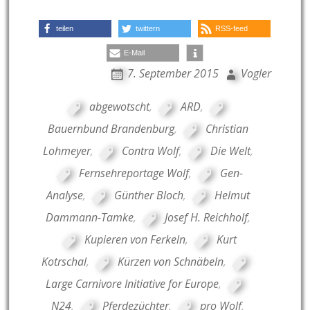
teilen
twittern
RSS-feed
E-Mail
7. September 2015
Vogler
abgewotscht
,
ARD
,
Bauernbund Brandenburg
,
Christian
Lohmeyer
,
Contra Wolf
,
Die Welt
,
Fernsehreportage Wolf
,
Gen-
Analyse
,
Günther Bloch
,
Helmut
Dammann-Tamke
,
Josef H. Reichholf
,
Kupieren von Ferkeln
,
Kurt
Kotrschal
,
Kürzen von Schnäbeln
,
Large Carnivore Initiative for Europe
,
N24
,
Pferdezüchter
,
pro Wolf
,