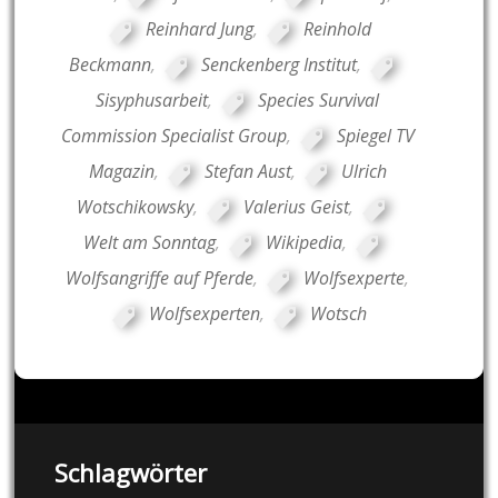
Reinhard Jung
,
Reinhold
Beckmann
,
Senckenberg Institut
,
Sisyphusarbeit
,
Species Survival
Commission Specialist Group
,
Spiegel TV
Magazin
,
Stefan Aust
,
Ulrich
Wotschikowsky
,
Valerius Geist
,
Welt am Sonntag
,
Wikipedia
,
Wolfsangriffe auf Pferde
,
Wolfsexperte
,
Wolfsexperten
,
Wotsch
Schlagwörter