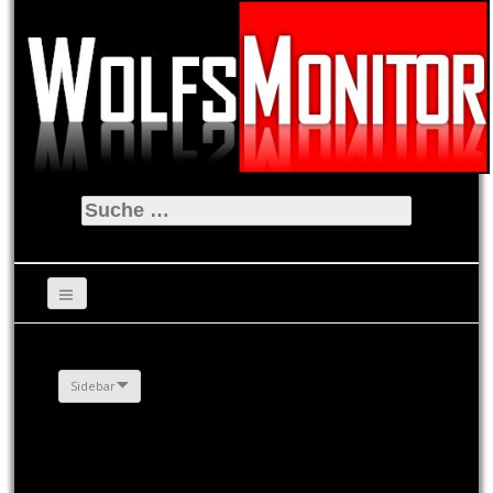
Suche
nach:
Sidebar