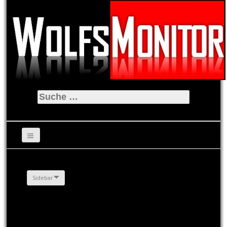
Suche
nach:
Sidebar