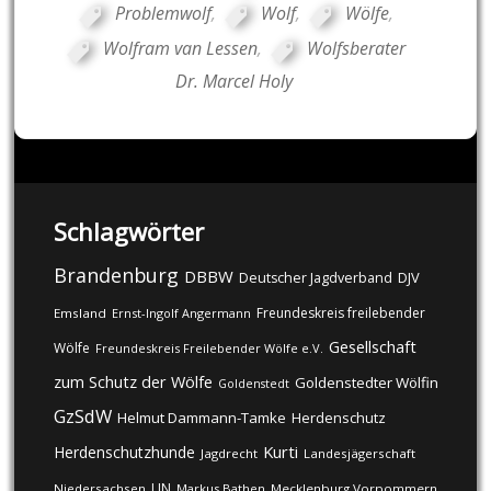
Problemwolf
,
Wolf
,
Wölfe
,
Wolfram van Lessen
,
Wolfsberater
Dr. Marcel Holy
Schlagwörter
Brandenburg
DBBW
DJV
Deutscher Jagdverband
Freundeskreis freilebender
Emsland
Ernst-Ingolf Angermann
Gesellschaft
Wölfe
Freundeskreis Freilebender Wölfe e.V.
zum Schutz der Wölfe
Goldenstedter Wölfin
Goldenstedt
GzSdW
Helmut Dammann-Tamke
Herdenschutz
Kurti
Herdenschutzhunde
Jagdrecht
Landesjägerschaft
LJN
Niedersachsen
Markus Bathen
Mecklenburg Vorpommern