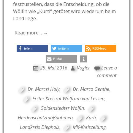
festzustellen, dass die Entscheidung, ob die
Wölfin wie „Kurti“ getötet wird wiederum beim
Land liege.
Read more… →
teilen
twittern
RSS-feed
E-Mail
29. Mai 2016
Vogler
Leave a
comment
Dr. Marcel Holy
,
Dr. Marco Genthe
,
Erster Kreisrat Wolfram van Lessen
,
Goldenstedter Wölfin
,
Herdenschutzmaßnahmen
,
Kurti
,
Landkreis Diepholz
,
MK-Kreiszeitung
,