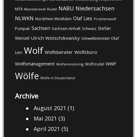
NABU
Niedersachsen
MT6
Munsteraner Rudel
NLWKN
Olaf Lies
Nordrhein-Westfalen
Problemwolf
Sachsen
Stefan
Pumpak
Sachsen-Anhalt
Schweiz
Ulrich Wotschikowsky
Wenzel
Umweltminister Olaf
Wolf
Wolfsberater
Wolfsbüro
Lies
Wolfsmanagement
WWF
Wolfsrudel
Wolfsmonitoring
Wölfe
Wölfe in Deutschland
Archive
August 2021
(1)
Mai 2021
(3)
April 2021
(5)