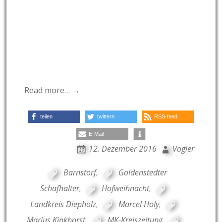
Read more… →
teilen
twittern
RSS-feed
E-Mail
12. Dezember 2016
Vogler
Barnstorf
,
Goldenstedter
Schafhalter
,
Hofweihnacht
,
Landkreis Diepholz
,
Marcel Holy
,
Marius Kinkhorst
,
MK-Kreiszeitung
,