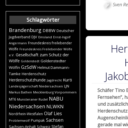
Sven R
Schlagwörter
Brandenburg
DBBW
Deutscher
DJV
Jagdverband
Emsland
Ernst-Ingolf
Freundeskreis freilebender
Angermann
Her
Wölfe
Freundeskreis Freilebender Wölfe
Gesellschaft zum Schutz der
e.V.
Wölfe
Goldenstedter
Goldenstedt
GzSdW
Wölfin
Helmut Dammann-
Jako
Tamke
Herdenschutz
Kurti
Herdenschutzhunde
Jagdrecht
LJN
Landesjägerschaft Niedersachsen
Schäfer Tino 
Markus Bathen
Mecklenburg Vorpommern
Fernsehen“, hä
NABU
MT6
Munsteraner Rudel
und zusätzlich
Niedersachsen
NLWKN
Herdenschutz
Olaf Lies
Nordrhein-Westfalen
Augenscheinlic
Sachsen
Pumpak
Problemwolf
gerade mal wi
Stefan
Sachsen-Anhalt
Schweiz