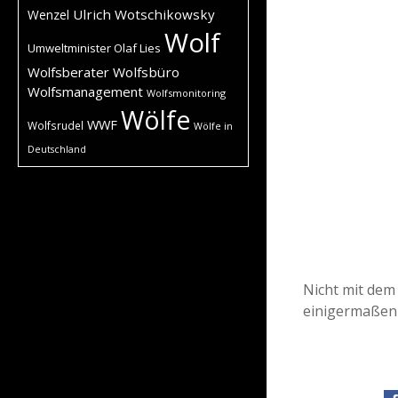
Ulrich Wotschikowsky
Wenzel
Wolf
Umweltminister Olaf Lies
Wolfsberater
Wolfsbüro
Wolfsmanagement
Wolfsmonitoring
Wölfe
WWF
Wolfsrudel
Wölfe in
Deutschland
Nicht mit dem
einigermaßen 