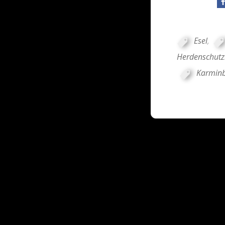
Esel
,
Herdenschut
Karmin