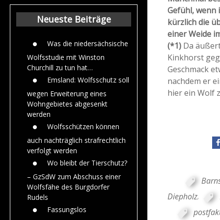
Beiträge aus de
Gefühl, wenn 
Jahr 2015
Neueste Beiträge
kürzlich die 
einer Weide i
Was die niedersächsische
(*1)
Da äußert
Kinkhorst geg
Wolfsstudie mit Winston
Churchill zu tun hat…
Geschmack etwa
Emsland: Wolfsschutz soll
nachdem er ein
hier ein Wolf
wegen Erweiterung eines
Wohngebietes abgesenkt
werden
Wolfsschützen können
auch nachträglich strafrechtlich
verfolgt werden
Wo bleibt der Tierschutz?
– GzSdW zum Abschuss einer
Barns
Wolfsfähe des Burgdorfer
Diepholz
,
Rudels
Fassungslos
postfak