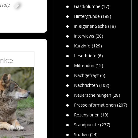
n
Gefährlic
 Holy
,
Wolf faszi
Gastkolumne
(17)
Wolfs ge
dem Men
Hintergründe
(188)
Jim Bran
In eigener Sache
(18)
Warum W
Mensche
Interviews
(20)
gelegentl
Kurzinfo
(129)
Dr. Frank
Die Jagd,
Leserbriefe
(6)
nkte
und die J
Mittendrin
(15)
Nachgefragt
(6)
Nachrichten
(108)
Neuerscheinungen
(28)
Presseinformationen
(207)
Rezensionen
(10)
Standpunkte
(277)
Studien
(24)