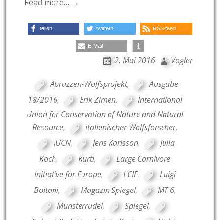
Read more… →
teilen
twittern
RSS-feed
E-Mail
2. Mai 2016
Vogler
Abruzzen-Wolfsprojekt
,
Ausgabe
18/2016
,
Erik Zimen
,
International
Union for Conservation of Nature and Natural
Resource
,
italienischer Wolfsforscher
,
IUCN
,
Jens Karlsson
,
Julia
Koch
,
Kurti
,
Large Carnivore
Initiative for Europe
,
LCIE
,
Luigi
Boitani
,
Magazin Spiegel
,
MT 6
,
Munsterrudel
,
Spiegel
,