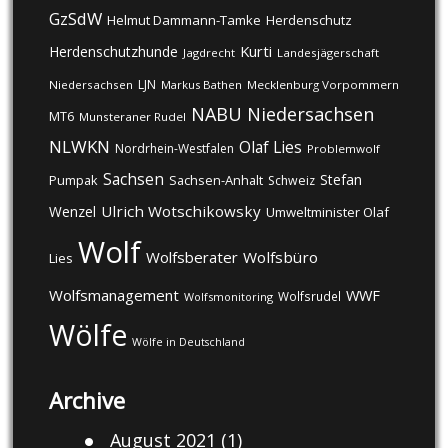
GzSdW
Helmut Dammann-Tamke
Herdenschutz
Kurti
Herdenschutzhunde
Jagdrecht
Landesjägerschaft
LJN
Niedersachsen
Markus Bathen
Mecklenburg Vorpommern
NABU
Niedersachsen
MT6
Munsteraner Rudel
NLWKN
Olaf Lies
Nordrhein-Westfalen
Problemwolf
Sachsen
Stefan
Pumpak
Sachsen-Anhalt
Schweiz
Ulrich Wotschikowsky
Wenzel
Umweltminister Olaf
Wolf
Wolfsberater
Wolfsbüro
Lies
Wolfsmanagement
WWF
Wolfsrudel
Wolfsmonitoring
Wölfe
Wölfe in Deutschland
Archive
August 2021
(1)