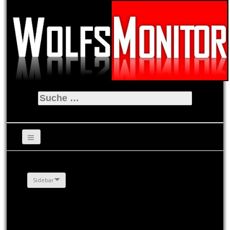
Suche
nach:
Sidebar