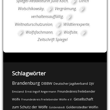
Spiegel-Redakteurin Julia Koch
,
Ulrich
Wotschikowsky
,
Vergrämung
,
verhaltensauffällig
,
Weltnaturschutzunion
,
Wildtierexperte
,
Wolfsfachmann
,
Wolfsite
,
Zeitschrift Spiegel
Schlagwörter
Brandenburg
DBBW
DJV
Deutscher Jagdverband
Freundeskreis freilebender
Emsland
Ernst-Ingolf Angermann
Gesellschaft
Wölfe
Freundeskreis Freilebender Wölfe e.V.
zum Schutz der Wölfe
Goldenstedter Wölfin
Goldenstedt