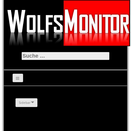
Suche
nach:
Sidebar