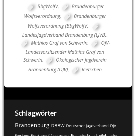
BbgWolfV
,
Brandenburger
Wolfsverordnung
,
Brandenburger
Wolfsverordnung (BbgWolfV)
,
Landesjagdverband Brandenburg (LJVB)
,
Mathias Graf von Schwerin
,
ÖJV-
Landesvorsitzender Mathias Graf von
Schwerin
,
Ökologischer Jagdverein
Brandenburg (ÖJV)
,
Rietschen
Schlagwörter
Brandenburg
DBBW
DJV
Deutscher Jagdverband
Freundeskreis freilebender
Emsland
Ernst-Ingolf Angermann