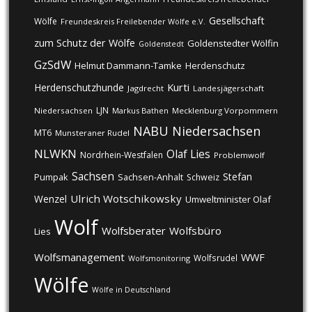
Gesellschaft
Wölfe
Freundeskreis Freilebender Wölfe e.V.
zum Schutz der Wölfe
Goldenstedter Wölfin
Goldenstedt
GzSdW
Helmut Dammann-Tamke
Herdenschutz
Kurti
Herdenschutzhunde
Jagdrecht
Landesjägerschaft
LJN
Niedersachsen
Markus Bathen
Mecklenburg Vorpommern
NABU
Niedersachsen
MT6
Munsteraner Rudel
NLWKN
Olaf Lies
Nordrhein-Westfalen
Problemwolf
Sachsen
Stefan
Pumpak
Sachsen-Anhalt
Schweiz
Ulrich Wotschikowsky
Wenzel
Umweltminister Olaf
Wolf
Wolfsberater
Wolfsbüro
Lies
Wolfsmanagement
WWF
Wolfsrudel
Wolfsmonitoring
Wölfe
Wölfe in Deutschland