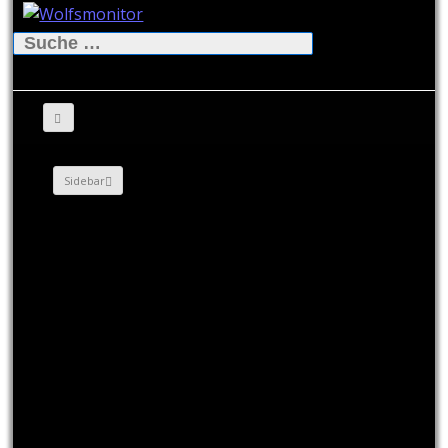
Suche
nach:
Sidebar