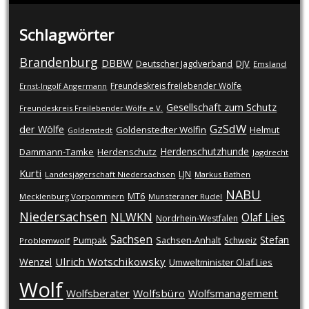
Schlagwörter
Brandenburg
DBBW
DJV
Deutscher Jagdverband
Emsland
Freundeskreis freilebender Wölfe
Ernst-Ingolf Angermann
Gesellschaft zum Schutz
Freundeskreis Freilebender Wölfe e.V.
GzSdW
der Wölfe
Goldenstedter Wölfin
Helmut
Goldenstedt
Herdenschutzhunde
Dammann-Tamke
Herdenschutz
Jagdrecht
Kurti
LJN
Landesjägerschaft Niedersachsen
Markus Bathen
NABU
MT6
Mecklenburg Vorpommern
Munsteraner Rudel
Niedersachsen
NLWKN
Olaf Lies
Nordrhein-Westfalen
Sachsen
Stefan
Pumpak
Sachsen-Anhalt
Schweiz
Problemwolf
Ulrich Wotschikowsky
Wenzel
Umweltminister Olaf Lies
Wolf
Wolfsberater
Wolfsbüro
Wolfsmanagement