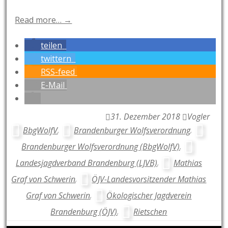
Read more… →
teilen
twittern
RSS-feed
E-Mail
31. Dezember 2018
Vogler
BbgWolfV
,
Brandenburger Wolfsverordnung
,
Brandenburger Wolfsverordnung (BbgWolfV)
,
Landesjagdverband Brandenburg (LJVB)
,
Mathias
Graf von Schwerin
,
ÖJV-Landesvorsitzender Mathias
Graf von Schwerin
,
Ökologischer Jagdverein
Brandenburg (ÖJV)
,
Rietschen