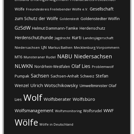
Gesellschaft
Wölfe
Freundeskreis Freilebender Wölfe e.V.
zum Schutz der Wölfe
Goldenstedter Wölfin
Goldenstedt
GzSdW
Helmut Dammann-Tamke
Herdenschutz
Kurti
Herdenschutzhunde
Jagdrecht
Landesjägerschaft
LJN
Niedersachsen
Markus Bathen
Mecklenburg Vorpommern
NABU
Niedersachsen
MT6
Munsteraner Rudel
NLWKN
Olaf Lies
Nordrhein-Westfalen
Problemwolf
Sachsen
Stefan
Pumpak
Sachsen-Anhalt
Schweiz
Ulrich Wotschikowsky
Wenzel
Umweltminister Olaf
Wolf
Wolfsberater
Wolfsbüro
Lies
Wolfsmanagement
WWF
Wolfsrudel
Wolfsmonitoring
Wölfe
Wölfe in Deutschland