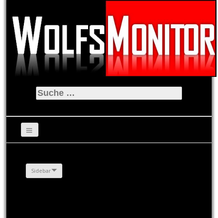
Suche
nach:
Sidebar