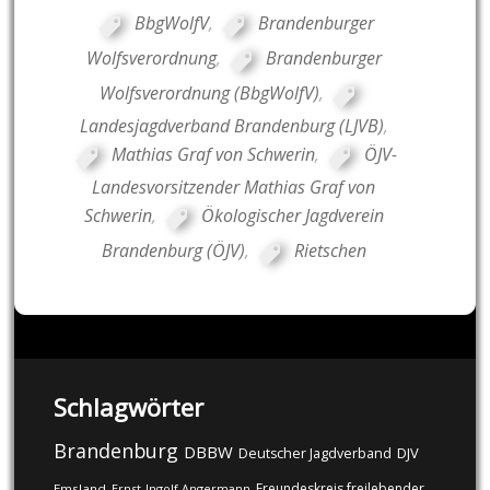
BbgWolfV
,
Brandenburger
Wolfsverordnung
,
Brandenburger
Wolfsverordnung (BbgWolfV)
,
Landesjagdverband Brandenburg (LJVB)
,
Mathias Graf von Schwerin
,
ÖJV-
Landesvorsitzender Mathias Graf von
Schwerin
,
Ökologischer Jagdverein
Brandenburg (ÖJV)
,
Rietschen
Schlagwörter
Brandenburg
DBBW
DJV
Deutscher Jagdverband
Freundeskreis freilebender
Emsland
Ernst-Ingolf Angermann