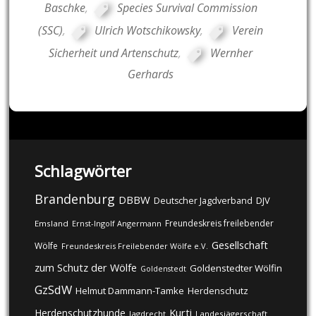
Baschke
,
Species Survival Commission
(SSC)
,
Ulrich Wotschikowsky
,
Verein
Sicherheit und Artenschutz
,
Wernher
Gerhards
Schlagwörter
Brandenburg
DBBW
DJV
Deutscher Jagdverband
Freundeskreis freilebender
Emsland
Ernst-Ingolf Angermann
Gesellschaft
Wölfe
Freundeskreis Freilebender Wölfe e.V.
zum Schutz der Wölfe
Goldenstedter Wölfin
Goldenstedt
GzSdW
Helmut Dammann-Tamke
Herdenschutz
Kurti
Herdenschutzhunde
Jagdrecht
Landesjägerschaft