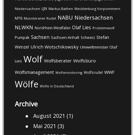
LJN
Niedersachsen
Markus Bathen
Mecklenburg Vorpommern
NABU
Niedersachsen
MT6
Munsteraner Rudel
NLWKN
Olaf Lies
Nordrhein-Westfalen
Problemwolf
Sachsen
Stefan
Pumpak
Sachsen-Anhalt
Schweiz
Ulrich Wotschikowsky
Wenzel
Umweltminister Olaf
Wolf
Wolfsberater
Wolfsbüro
Lies
Wolfsmanagement
WWF
Wolfsrudel
Wolfsmonitoring
Wölfe
Wölfe in Deutschland
Archive
August 2021
(1)
Mai 2021
(3)