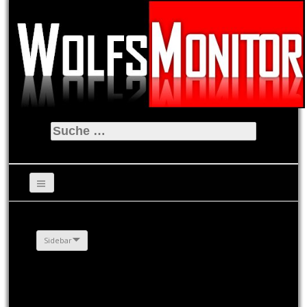
Suche
nach:
Sidebar