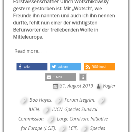
Forstwissenschaftler Ulrich Wotschikowsky
gestern gestorben ist. Mit „Wotsch“, wie
Freunde ihn nannten und auch ich ihn nennen
durfte, fehlt nun einer der wichtigsten
Befürworter der freilebenden Wölfe in
Mitteleuropa.
Read more… →
teilen
twittern
RSS-feed
E-Mail
31. August 2019
Vogler
Bob Hayes
,
Forum Isegrim
,
IUCN
,
IUCN -Species Survival
Commission
,
Large Carnivore Initiative
for Europe (LCIE)
,
LCIE
,
Species