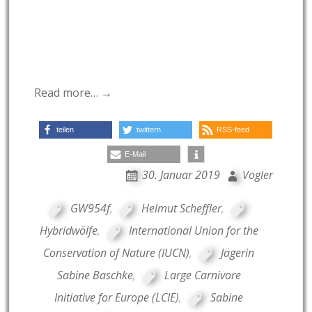
Read more… →
teilen
twittern
RSS-feed
E-Mail
30. Januar 2019
Vogler
GW954f
,
Helmut Scheffler
,
Hybridwölfe
,
International Union for the
Conservation of Nature (IUCN)
,
Jägerin
Sabine Baschke
,
Large Carnivore
Initiative for Europe (LCIE)
,
Sabine