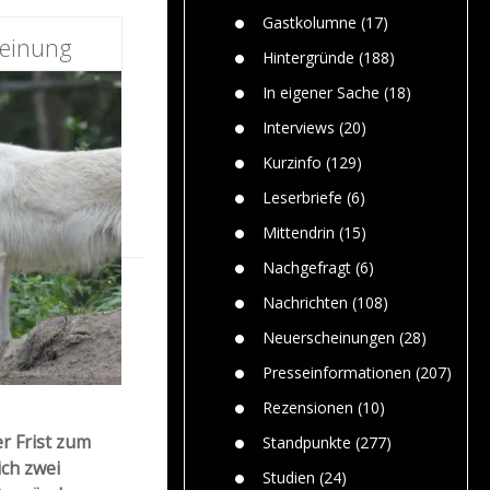
n
Gefährlic
Wolf faszi
Gastkolumne
(17)
Wolfs ge
einung
dem Men
Hintergründe
(188)
Jim Bran
In eigener Sache
(18)
Warum W
Mensche
Interviews
(20)
gelegentl
Kurzinfo
(129)
Dr. Frank
Die Jagd,
Leserbriefe
(6)
und die J
Mittendrin
(15)
Nachgefragt
(6)
Nachrichten
(108)
Neuerscheinungen
(28)
Presseinformationen
(207)
Rezensionen
(10)
r Frist zum
Standpunkte
(277)
ich zwei
Studien
(24)