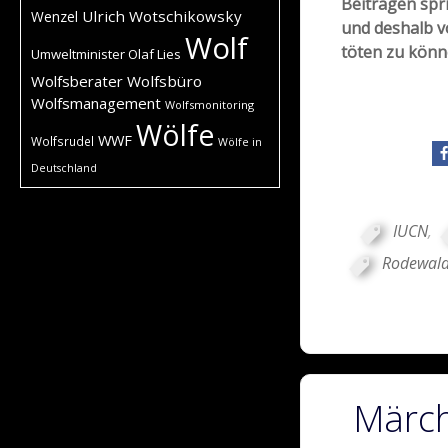
Beiträgen spr
Ulrich Wotschikowsky
Wenzel
und deshalb v
Wolf
töten zu könn
Umweltminister Olaf Lies
Wolfsberater
Wolfsbüro
Wolfsmanagement
Wolfsmonitoring
Wölfe
WWF
Wolfsrudel
Wölfe in
Deutschland
IUCN
,
Rodewald
Märch