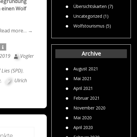
n Begründung
Übersichtskarten
(7)
h einen Wolf
Uncategorized
(1)
Wolfstourismus
(5)
Read more… →
Archive
 2019
Vogler
August 2021
 Lies (SPD)
,
Mai 2021
e
,
Ulrich
April 2021
Februar 2021
November 2020
Mai 2020
April 2020
nkte