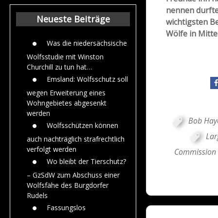
Beiträge aus de
nennen durfte,
Jahr 2015
Neueste Beiträge
wichtigsten B
Wölfe in Mitte
Was die niedersächsische
Wolfsstudie mit Winston
Churchill zu tun hat…
Emsland: Wolfsschutz soll
wegen Erweiterung eines
Wohngebietes abgesenkt
werden
Bob Hay
Wolfsschützen können
Lar
auch nachträglich strafrechtlich
verfolgt werden
Commission 
Wo bleibt der Tierschutz?
– GzSdW zum Abschuss einer
Wolfsfähe des Burgdorfer
Rudels
Fassungslos