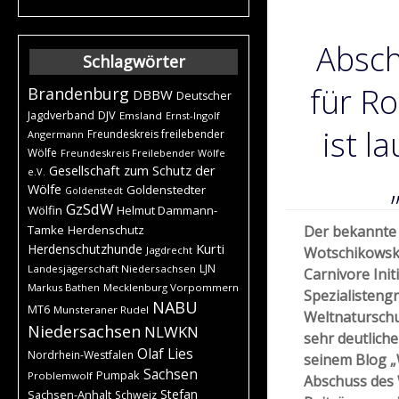
Absc
Schlagwörter
für R
Brandenburg
DBBW
Deutscher
DJV
Jagdverband
Emsland
Ernst-Ingolf
ist l
Freundeskreis freilebender
Angermann
Wölfe
Freundeskreis Freilebender Wölfe
Gesellschaft zum Schutz der
e.V.
Wölfe
Goldenstedter
Goldenstedt
GzSdW
Wölfin
Helmut Dammann-
Tamke
Herdenschutz
Der bekannte 
Kurti
Herdenschutzhunde
Jagdrecht
Wotschikowsky,
LJN
Landesjägerschaft Niedersachsen
Carnivore Init
Markus Bathen
Mecklenburg Vorpommern
Spezialisteng
NABU
MT6
Munsteraner Rudel
Weltnaturschu
Niedersachsen
NLWKN
sehr deutlich
Olaf Lies
Nordrhein-Westfalen
seinem Blog „
Sachsen
Pumpak
Problemwolf
Abschuss des 
Stefan
Sachsen-Anhalt
Schweiz