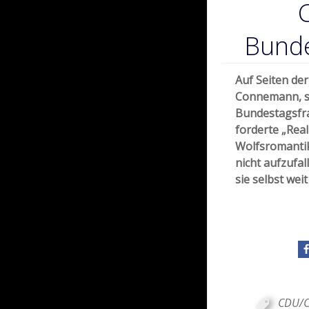
Bunde
Auf Seiten de
Connemann, st
Bundestagsfra
forderte „Real
Wolfsromantik
nicht aufzufal
sie selbst wei
CDU/C