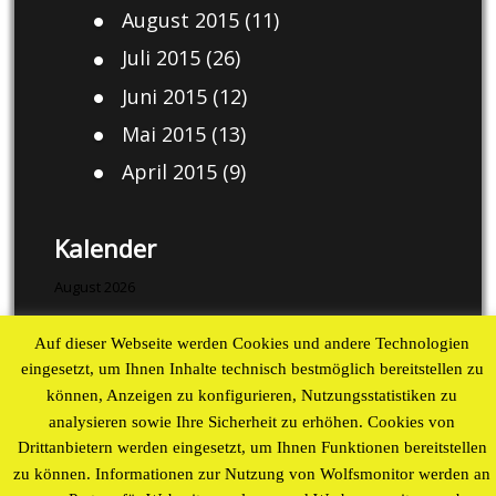
August 2015
(11)
Juli 2015
(26)
Juni 2015
(12)
Mai 2015
(13)
April 2015
(9)
Kalender
August 2026
M
D
M
D
F
S
S
Auf dieser Webseite werden Cookies und andere Technologien
1
2
eingesetzt, um Ihnen Inhalte technisch bestmöglich bereitstellen zu
3
4
5
6
7
8
9
können, Anzeigen zu konfigurieren, Nutzungsstatistiken zu
10
11
12
13
14
15
16
analysieren sowie Ihre Sicherheit zu erhöhen. Cookies von
Drittanbietern werden eingesetzt, um Ihnen Funktionen bereitstellen
17
18
19
20
21
22
23
zu können. Informationen zur Nutzung von Wolfsmonitor werden an
24
25
26
27
28
29
30