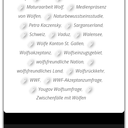
Maturaarbeit Wolf
,
Medienpräsenz
von Wölfen
,
Naturbewusstseinsstudie
,
Petra Kaczensky
,
Sarganserland
,
Schweiz
,
Vaduz
,
Walensee
,
Wölfe Kanton St. Gallen
,
Wolfsakzeptanz
,
Wolfseinzugsgebiet
,
wolfsfreundliche Nation
,
wolfsfreundliches Land
,
Wolfsrückkehr
,
WWF
,
WWF-Akzeptanzumfrage
,
Yougov Wolfsumfrage
,
Zwischenfälle mit Wölfen