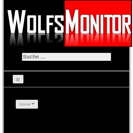
Suche
nach:
Sidebar