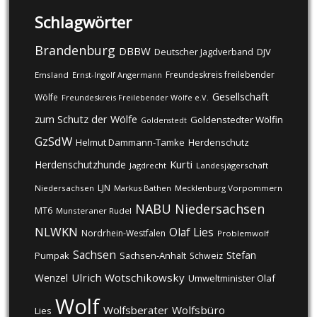
Schlagwörter
Brandenburg
DBBW
DJV
Deutscher Jagdverband
Freundeskreis freilebender
Emsland
Ernst-Ingolf Angermann
Gesellschaft
Wölfe
Freundeskreis Freilebender Wölfe e.V.
zum Schutz der Wölfe
Goldenstedter Wölfin
Goldenstedt
GzSdW
Helmut Dammann-Tamke
Herdenschutz
Kurti
Herdenschutzhunde
Jagdrecht
Landesjägerschaft
LJN
Niedersachsen
Markus Bathen
Mecklenburg Vorpommern
NABU
Niedersachsen
MT6
Munsteraner Rudel
NLWKN
Olaf Lies
Nordrhein-Westfalen
Problemwolf
Sachsen
Stefan
Pumpak
Sachsen-Anhalt
Schweiz
Ulrich Wotschikowsky
Wenzel
Umweltminister Olaf
Wolf
Wolfsberater
Wolfsbüro
Lies