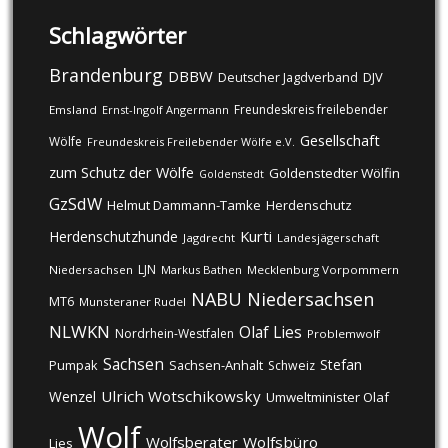
Schlagwörter
Brandenburg
DBBW
DJV
Deutscher Jagdverband
Freundeskreis freilebender
Emsland
Ernst-Ingolf Angermann
Gesellschaft
Wölfe
Freundeskreis Freilebender Wölfe e.V.
zum Schutz der Wölfe
Goldenstedter Wölfin
Goldenstedt
GzSdW
Helmut Dammann-Tamke
Herdenschutz
Kurti
Herdenschutzhunde
Jagdrecht
Landesjägerschaft
LJN
Niedersachsen
Markus Bathen
Mecklenburg Vorpommern
NABU
Niedersachsen
MT6
Munsteraner Rudel
NLWKN
Olaf Lies
Nordrhein-Westfalen
Problemwolf
Sachsen
Stefan
Pumpak
Sachsen-Anhalt
Schweiz
Ulrich Wotschikowsky
Wenzel
Umweltminister Olaf
Wolf
Wolfsberater
Wolfsbüro
Lies