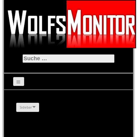
Suche
nach:
Sidebar