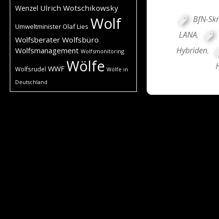
Ulrich Wotschikowsky
Wenzel
Wolf
BfN-Skr
Umweltminister Olaf Lies
LANA
,
Wolfsberater
Wolfsbüro
Hybriden
,
Wolfsmanagement
Wolfsmonitoring
Wölfe
WWF
Wolfsrudel
Wölfe in
Deutschland