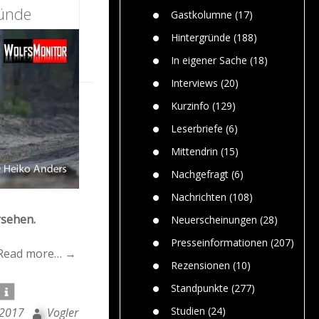
n
Gefährlic
ründe
Wolf faszi
Gastkolumne
(17)
Wolfs ge
dem Men
Hintergründe
(188)
Jim Bran
In eigener Sache
(18)
Warum W
Mensche
Interviews
(20)
gelegentl
Kurzinfo
(129)
Dr. Frank
Die Jagd,
Leserbriefe
(6)
und die J
Mittendrin
(15)
Nachgefragt
(6)
Nachrichten
(108)
rsehen.
Neuerscheinungen
(28)
Presseinformationen
(207)
Read more… →
Rezensionen
(10)
Standpunkte
(277)
Studien
(24)
 2017
Vogler