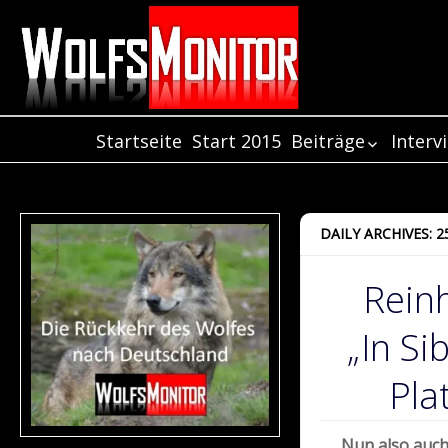
Startseite
Start 2015
Beiträge
Interv
Beiträge aus de
Inter
Jahr 2021
Inter
Beiträge aus de
Inter
DAILY ARCHIVES: 
Jahr 2020
Beiträge aus de
Rein
Jahr 2019
Beiträge aus de
„In Si
Jahr 2018
Beiträge aus de
Jahr 2017
Pla
Beiträge aus de
Jahr 2016
Nun also auch