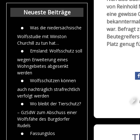
Beiträge aus de
von Reinhold 
Jahr 2015
Neueste Beiträge
eine gewisse 
bekanntermaß
Was die niedersächsische
war. Befragt 
Beutegreifers 
Wolfsstudie mit Winston
Churchill zu tun hat…
Platz genug fü
Emsland: Wolfsschutz soll
wegen Erweiterung eines
Wohngebietes abgesenkt
werden
Wolfsschützen können
auch nachträglich strafrechtlich
verfolgt werden
Wo bleibt der Tierschutz?
– GzSdW zum Abschuss einer
Wolfsfähe des Burgdorfer
Rudels
Fassungslos
T