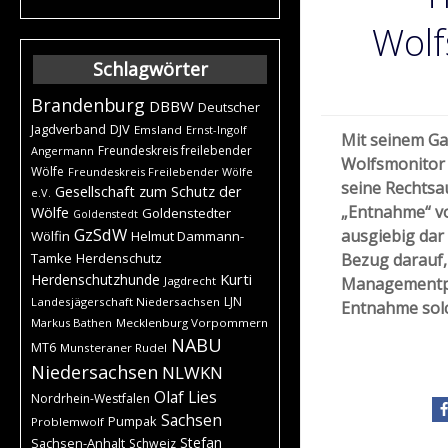
Wolf
Schlagwörter
Brandenburg
DBBW
Deutscher
DJV
Jagdverband
Emsland
Ernst-Ingolf
Mit seinem Ga
Freundeskreis freilebender
Angermann
Wolfsmonitor 
Wölfe
Freundeskreis Freilebender Wölfe
seine Rechtsa
Gesellschaft zum Schutz der
e.V.
„Entnahme“ v
Wölfe
Goldenstedter
Goldenstedt
GzSdW
ausgiebig dar 
Wölfin
Helmut Dammann-
Tamke
Herdenschutz
Bezug darauf, 
Kurti
Herdenschutzhunde
Jagdrecht
Managementpl
LJN
Landesjägerschaft Niedersachsen
Entnahme solc
Markus Bathen
Mecklenburg Vorpommern
NABU
MT6
Munsteraner Rudel
Niedersachsen
NLWKN
Olaf Lies
Nordrhein-Westfalen
Sachsen
Pumpak
Problemwolf
Stefan
Sachsen-Anhalt
Schweiz