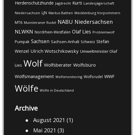
Kurti
Herdenschutzhunde
Jagdrecht
Landesjägerschaft
LJN
Niedersachsen
Markus Bathen
Mecklenburg Vorpommern
NABU
Niedersachsen
MT6
Munsteraner Rudel
NLWKN
Olaf Lies
Nordrhein-Westfalen
Problemwolf
Sachsen
Stefan
Pumpak
Sachsen-Anhalt
Schweiz
Ulrich Wotschikowsky
Wenzel
Umweltminister Olaf
Wolf
Wolfsberater
Wolfsbüro
Lies
Wolfsmanagement
WWF
Wolfsrudel
Wolfsmonitoring
Wölfe
Wölfe in Deutschland
Archive
August 2021
(1)
Mai 2021
(3)