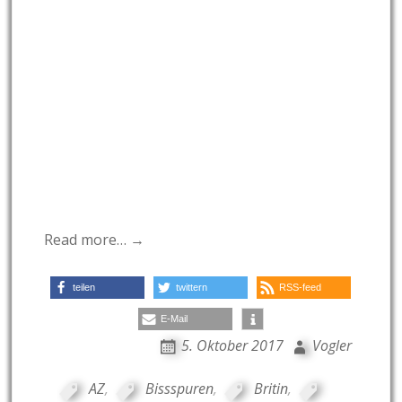
Read more… →
teilen
twittern
RSS-feed
E-Mail
5. Oktober 2017
Vogler
AZ
,
Bissspuren
,
Britin
,