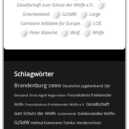
Gesellschaft zum Schutz der Wölfe e.V.
,
Griechenland
,
GzSdW
,
Large
Carnivore Initiative for Europe
,
LCIE
,
Peter Blanché
,
Wolf
,
Wölfe
Schlagwörter
Brandenburg
DBBW
DJV
Deutscher Jagdverband
Freundeskreis freilebender
Emsland
Ernst-Ingolf Angermann
Gesellschaft
Wölfe
Freundeskreis Freilebender Wölfe e.V.
zum Schutz der Wölfe
Goldenstedter Wölfin
Goldenstedt
GzSdW
Helmut Dammann-Tamke
Herdenschutz