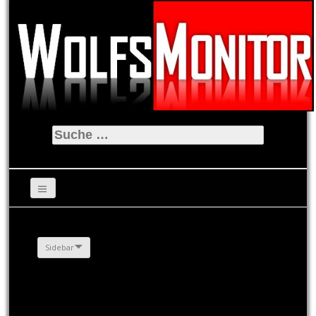
Suche
nach:
Sidebar