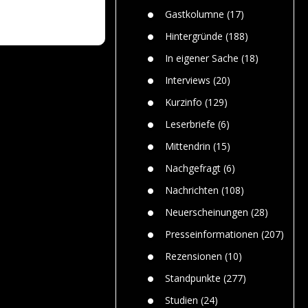
n
Gefährlic
Wolf faszi
Gastkolumne
(17)
Wolfs ge
dem Men
Hintergründe
(188)
Jim Bran
In eigener Sache
(18)
Warum W
Mensche
Interviews
(20)
gelegentl
Kurzinfo
(129)
Dr. Frank
Die Jagd,
Leserbriefe
(6)
und die J
Mittendrin
(15)
Nachgefragt
(6)
Nachrichten
(108)
Neuerscheinungen
(28)
Presseinformationen
(207)
Rezensionen
(10)
Standpunkte
(277)
Studien
(24)