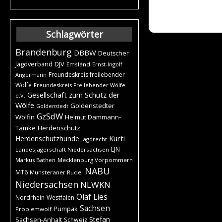
Schlagwörter
Brandenburg
DBBW
Deutscher
DJV
Jagdverband
Emsland
Ernst-Ingolf
Freundeskreis freilebender
Angermann
Wölfe
Freundeskreis Freilebender Wölfe
Gesellschaft zum Schutz der
e.V.
Wölfe
Goldenstedter
Goldenstedt
GzSdW
Wölfin
Helmut Dammann-
Tamke
Herdenschutz
Kurti
Herdenschutzhunde
Jagdrecht
LJN
Landesjägerschaft Niedersachsen
Markus Bathen
Mecklenburg Vorpommern
NABU
MT6
Munsteraner Rudel
Niedersachsen
NLWKN
Olaf Lies
Nordrhein-Westfalen
Sachsen
Pumpak
Problemwolf
Stefan
Sachsen-Anhalt
Schweiz