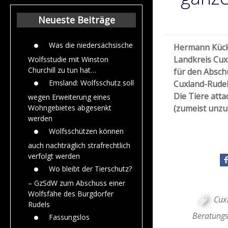
Beiträge aus de
Jahr 2015
Neueste Beiträge
Was die niedersächsische
Hermann Kück,
Landkreis Cux
Wolfsstudie mit Winston
Churchill zu tun hat…
für den Absch
Emsland: Wolfsschutz soll
Cuxland-Rudel
Die Tiere atta
wegen Erweiterung eines
(zumeist unzu
Wohngebietes abgesenkt
werden
Wolfsschützen können
auch nachträglich strafrechtlich
verfolgt werden
Wo bleibt der Tierschutz?
– GzSdW zum Abschuss einer
Wolfsfähe des Burgdorfer
Cux
Rudels
Beratungs
Fassungslos