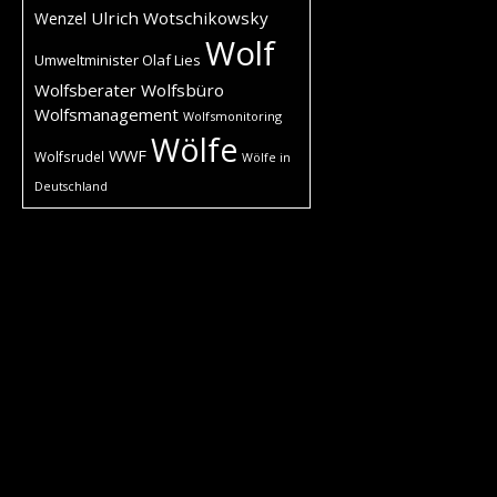
Ulrich Wotschikowsky
Wenzel
Wolf
Umweltminister Olaf Lies
Wolfsberater
Wolfsbüro
Wolfsmanagement
Wolfsmonitoring
Wölfe
WWF
Wolfsrudel
Wölfe in
Deutschland