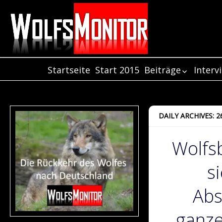
Startseite
Start 2015
Beiträge
Interv
Beiträge aus de
Inter
Jahr 2021
Inter
Beiträge aus de
Inter
DAILY ARCHIVES: 
Jahr 2020
Beiträge aus de
Wolfsb
Jahr 2019
Beiträge aus de
s
Jahr 2018
Beiträge aus de
Jahr 2017
Abs
Beiträge aus de
Jahr 2016
ganze