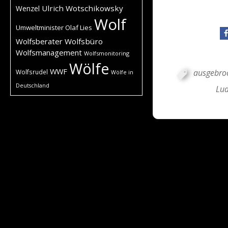
Ulrich Wotschikowsky
Wenzel
Wolf
Umweltminister Olaf Lies
Wolfsberater
Wolfsbüro
Wolfsmanagement
Wolfsmonitoring
Wölfe
WWF
ausgebro
Wolfsrudel
Wölfe in
Deutschland
Lud