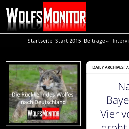
Startseite
Start 2015
Beiträge
Interv
Beiträge aus de
Inter
Jahr 2021
Inter
Beiträge aus de
Inter
DAILY ARCHIVES: 
Jahr 2020
Beiträge aus de
Na
Jahr 2019
Beiträge aus de
Baye
Jahr 2018
Beiträge aus de
Jahr 2017
Vier v
Beiträge aus de
Jahr 2016
droht