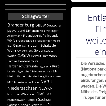
Entl
Schlagwörter
Brandenburg
DBBW
Ein
Deutscher
DJV
Jagdverband
Emsland
Ernst-Ingolf
Freundeskreis freilebender
Angermann
weite
Wölfe
Freundeskreis Freilebender Wölfe
Gesellschaft zum Schutz der
e.V.
ei
Wölfe
Goldenstedter
Goldenstedt
GzSdW
Wölfin
Helmut Dammann-
Tamke
Herdenschutz
Die Versuche, 
Kurti
Herdenschutzhunde
Jagdrecht
(Nationalpark
LJN
Landesjägerschaft Niedersachsen
augebrochene
Markus Bathen
Mecklenburg Vorpommern
einzufangen, 
NABU
MT6
Munsteraner Rudel
werden. Die W
Niedersachsen
NLWKN
Nähe des Frei
Olaf Lies
Nordrhein-Westfalen
Truppe für bre
Sachsen
Pumpak
Problemwolf
Stefan
Sachsen-Anhalt
Schweiz