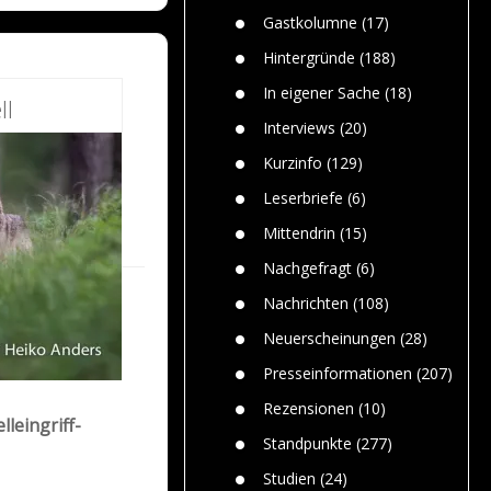
n
Gefährlic
Wolf faszi
Gastkolumne
(17)
Wolfs ge
dem Men
Hintergründe
(188)
Jim Bran
In eigener Sache
(18)
ll
Warum W
Mensche
Interviews
(20)
gelegentl
Kurzinfo
(129)
Dr. Frank
Die Jagd,
Leserbriefe
(6)
und die J
Mittendrin
(15)
Nachgefragt
(6)
Nachrichten
(108)
Neuerscheinungen
(28)
Presseinformationen
(207)
Rezensionen
(10)
leingriff-
Standpunkte
(277)
Studien
(24)