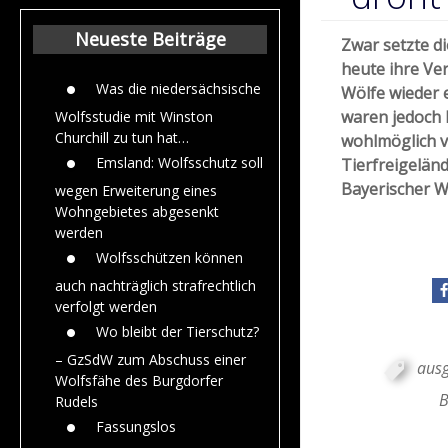
Beiträge aus de
Jahr 2015
Neueste Beiträge
Zwar setzte d
heute ihre Ver
Was die niedersächsische
Wölfe wieder
waren jedoch b
Wolfsstudie mit Winston
Churchill zu tun hat…
wohlmöglich v
Emsland: Wolfsschutz soll
Tierfreigelän
Bayerischer W
wegen Erweiterung eines
Wohngebietes abgesenkt
werden
Wolfsschützen können
auch nachträglich strafrechtlich
verfolgt werden
Wo bleibt der Tierschutz?
– GzSdW zum Abschuss einer
aus
Wolfsfähe des Burgdorfer
B
Rudels
Fassungslos