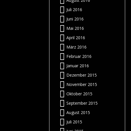
August 2016
e
f
Juli 2016
?
n
Juni 2016
n
Mai 2016
e
r
?
April 2016
e
d
März 2016
l
Februar 2016
m
r
Januar 2016
Dezember 2015
s
f
November 2015
d
r
n
s
Oktober 2015
n
r
September 2015
s
d
o
z
:
August 2015
–
Juli 2015
r