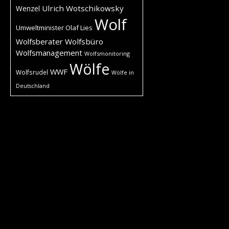
Ulrich Wotschikowsky
Wenzel
Wolf
Umweltminister Olaf Lies
Wolfsberater
Wolfsbüro
Wolfsmanagement
Wolfsmonitoring
Wölfe
WWF
Wolfsrudel
Wölfe in
Deutschland