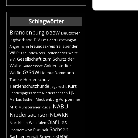
Schlagwörter
Brandenburg
DBBW
Deutscher
DJV
Jagdverband
Emsland
Ernst-Ingolf
Freundeskreis freilebender
Angermann
Wölfe
Freundeskreis Freilebender Wölfe
Gesellschaft zum Schutz der
e.V.
Wölfe
Goldenstedter
Goldenstedt
GzSdW
Wölfin
Helmut Dammann-
Tamke
Herdenschutz
Kurti
Herdenschutzhunde
Jagdrecht
LJN
Landesjägerschaft Niedersachsen
Markus Bathen
Mecklenburg Vorpommern
NABU
MT6
Munsteraner Rudel
Niedersachsen
NLWKN
Olaf Lies
Nordrhein-Westfalen
Sachsen
Pumpak
Problemwolf
Stefan
Sachsen-Anhalt
Schweiz