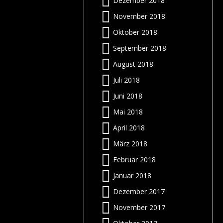
Dezember 2018
r
f
e
November 2018
m
:
Oktober 2018
t
!
n
September 2018
r
r
n
r
r
f
August 2018
.
n
6
Juli 2018
t
s
–
m
Juni 2018
:
n
n
i
Mai 2018
r
e
?
April 2018
r
s
n
n
März 2018
s
e
”
e
p
)
Februar 2018
h
n
–
Januar 2018
s
s
)
Dezember 2017
?
!
e
November 2017
-
n
s
e
d