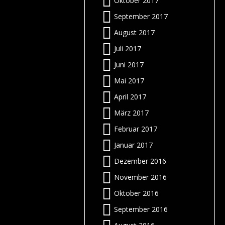
Oktober 2017
)
a
m
n
g
September 2017
z
N
n
f
g
n
”
n
August 2017
s
t
r
r
l
g
Juli 2017
-
h
Juni 2017
n
s
r
g
:
Mai 2017
t
r
April 2017
…
m
März 2017
Februar 2017
e
s
!
Januar 2017
n
m
n
n
Dezember 2016
i
:
November 2016
n
s
–
Oktober 2016
n
n
n
:
f
September 2016
!
e
f