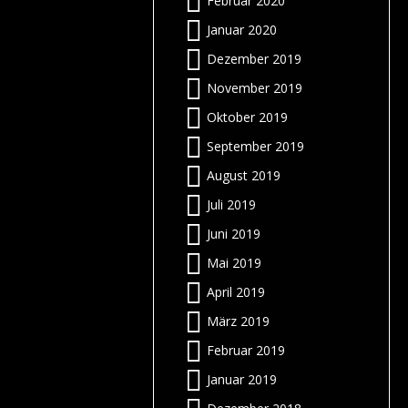
Februar 2020
n
e
m
i
e
Januar 2020
z
n
g
“
e
Dezember 2019
e
h
November 2019
-
e
e
r
m
t
Oktober 2019
”
r
r
September 2019
m
t
August 2019
r
:
n
)
Juli 2019
u
n
e
g
:
r
s
Juni 2019
!
”
Mai 2019
n
f
n
:
r
April 2019
r
r
€
h
März 2019
f
,
t
Februar 2019
e
n
r
z
r
n
s
n
Januar 2019
:
?
r
–
r