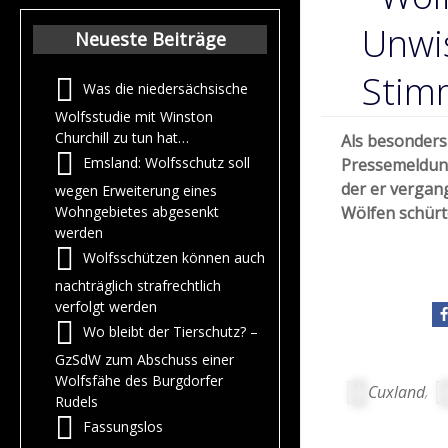
Beiträge aus 
Jahr 2015
Unwi
Neueste Beiträge
Stim
Was die niedersächsische
Wolfsstudie mit Winston
Churchill zu tun hat…
Als besonders
Emsland: Wolfsschutz soll
Pressemeldun
der er vergan
wegen Erweiterung eines
Wölfen schürt
Wohngebietes abgesenkt
werden
Wolfsschützen können auch
nachträglich strafrechtlich
verfolgt werden
Wo bleibt der Tierschutz? –
GzSdW zum Abschuss einer
Wolfsfähe des Burgdorfer
Cuxland
,
Rudels
Fassungslos