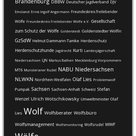
Brandenburg
DBBW
DJV
Deutscher Jagdverband
Freundeskreis freilebender
Emsland
Ernst-Ingolf Angermann
Gesellschaft
Wölfe
Freundeskreis Freilebender Wölfe e.V.
zum Schutz der Wölfe
Goldenstedter Wölfin
Goldenstedt
GzSdW
Helmut Dammann-Tamke
Herdenschutz
Kurti
Herdenschutzhunde
Jagdrecht
Landesjägerschaft
LJN
Niedersachsen
Markus Bathen
Mecklenburg Vorpommern
NABU
Niedersachsen
MT6
Munsteraner Rudel
NLWKN
Olaf Lies
Nordrhein-Westfalen
Problemwolf
Sachsen
Stefan
Pumpak
Sachsen-Anhalt
Schweiz
Ulrich Wotschikowsky
Wenzel
Umweltminister Olaf
Wolf
Wolfsberater
Wolfsbüro
Lies
Wolfsmanagement
WWF
Wolfsrudel
Wolfsmonitoring