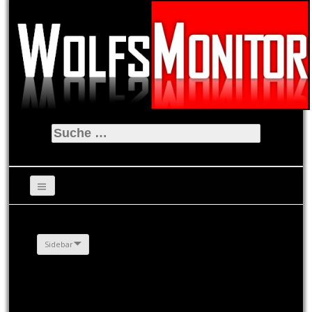
Suche
nach:
Sidebar