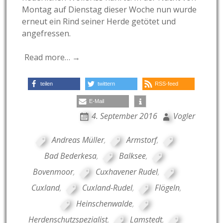
Montag auf Dienstag dieser Woche nun wurde
erneut ein Rind seiner Herde getötet und
angefressen.
Read more… →
teilen
twittern
RSS-feed
E-Mail
4. September 2016
Vogler
Andreas Müller
,
Armstorf
,
Bad Bederkesa
,
Balksee
,
Bovenmoor
,
Cuxhavener Rudel
,
Cuxland
,
Cuxland-Rudel
,
Flögeln
,
Heinschenwalde
,
Herdenschutzspezialist
,
Lamstedt
,