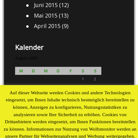
Juni 2015
(12)
Mai 2015
(13)
April 2015
(9)
Kalender
August 2026
M
D
M
D
F
S
S
1
2
3
4
5
6
7
8
9
Auf dieser Webseite werden Cookies und andere Technologien
10
11
12
13
14
15
16
eingesetzt, um Ihnen Inhalte technisch bestmöglich bereitstellen zu
17
18
19
20
21
22
23
können, Anzeigen zu konfigurieren, Nutzungsstatistiken zu
24
25
26
27
28
29
30
analysieren sowie Ihre Sicherheit zu erhöhen. Cookies von
31
Drittanbietern werden eingesetzt, um Ihnen Funktionen bereitstellen
« Aug
zu können. Informationen zur Nutzung von Wolfsmonitor werden an
unsere Partner für Webseitenanalysen und Werbung weitergegeben.