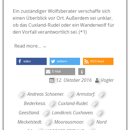
Ein zuständiger Wolfsberater verschaffe sich
einen Überblick vor Ort. Außerdem sei unklar,
ob das Cuxland-Rudel oder ein Wanderwolf für
den Vorfall verantwortlich sei. (*1)
Read more… →
teilen
twittern
RSS-feed
E-Mail
12. Oktober 2016
Vogler
Andreas Schoener
,
Armstorf
,
Bederkesa
,
Cuxland-Rudel
,
Geestland
,
Landkreis Cuxhaven
,
Meckelstedt
,
Moorausmoor
,
Nord