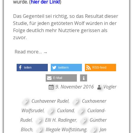
wurde. (
hier der Link!
)
Das Gegenteil sei richtig, so das Resultat dieser
Studie, für jeden getöteten Wolf würden in der
Folge deutlich mehr Nutztiere gerissen als
zuvor.
Read more… →
teilen
twittern
RSS-feed
E-Mail
9. November 2016
Vogler
Cuxhavener Rudel
,
Cuxhavener
Wolfsrudel
,
Cuxland
,
Cuxland-
Rudel
,
Elli H. Radinger
,
Günther
Bloch
,
Illegale Wolfstötung
,
Jan