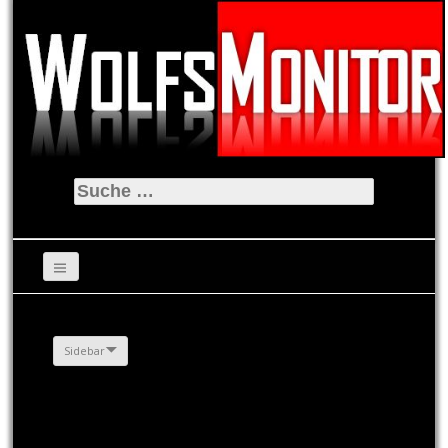
Suche
nach:
Sidebar