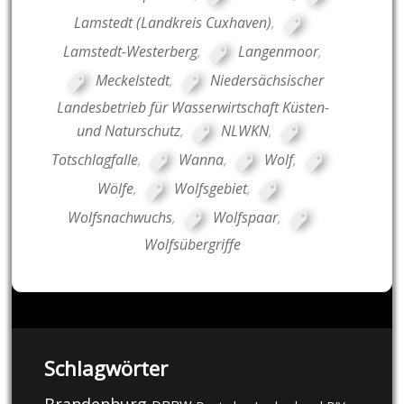
Lamstedt (Landkreis Cuxhaven)
,
Lamstedt-Westerberg
,
Langenmoor
,
Meckelstedt
,
Niedersächsischer
Landesbetrieb für Wasserwirtschaft Küsten-
und Naturschutz
,
NLWKN
,
Totschlagfalle
,
Wanna
,
Wolf
,
Wölfe
,
Wolfsgebiet
,
Wolfsnachwuchs
,
Wolfspaar
,
Wolfsübergriffe
Schlagwörter
Brandenburg