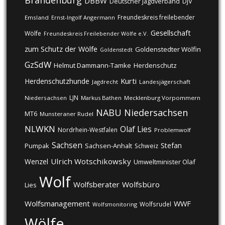
DBBW
DJV
Deutscher Jagdverband
Freundeskreis freilebender
Emsland
Ernst-Ingolf Angermann
Gesellschaft
Wölfe
Freundeskreis Freilebender Wölfe e.V.
zum Schutz der Wölfe
Goldenstedter Wölfin
Goldenstedt
GzSdW
Helmut Dammann-Tamke
Herdenschutz
Kurti
Herdenschutzhunde
Jagdrecht
Landesjägerschaft
LJN
Niedersachsen
Markus Bathen
Mecklenburg Vorpommern
NABU
Niedersachsen
MT6
Munsteraner Rudel
NLWKN
Olaf Lies
Nordrhein-Westfalen
Problemwolf
Sachsen
Stefan
Pumpak
Sachsen-Anhalt
Schweiz
Ulrich Wotschikowsky
Wenzel
Umweltminister Olaf
Wolf
Wolfsberater
Wolfsbüro
Lies
Wolfsmanagement
WWF
Wolfsrudel
Wolfsmonitoring
Wölfe