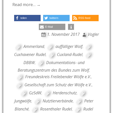
Read more… →
teilen
twittern
RSS-feed
E-Mail
1. November 2017
Vogler
Ammerland
,
auffälliger Wolf
,
Cuxhavener Rudel
,
Cuxland-Rudel
,
DBBW
,
Dokumentations- und
Beratungszentrum des Bundes zum Wolf
,
Freundeskreis Freilebender Wölfe e.V.
,
Gesellschaft zum Schutz der Wölfe e.V.
,
GzSdW
,
Herdenschutz
,
Jungwölfe
,
Nutztierverbände
,
Peter
Blanché
,
Rosenthaler Rudel
,
Rudel