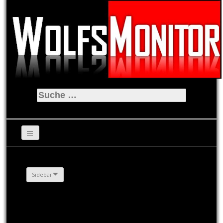
Suche
nach:
Sidebar