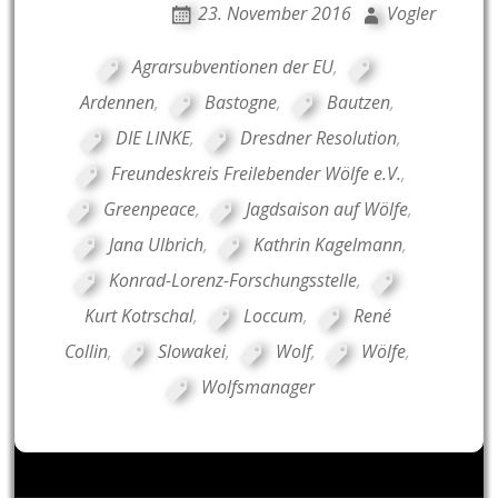
23. November 2016
Vogler
Agrarsubventionen der EU
,
Ardennen
,
Bastogne
,
Bautzen
,
DIE LINKE
,
Dresdner Resolution
,
Freundeskreis Freilebender Wölfe e.V.
,
Greenpeace
,
Jagdsaison auf Wölfe
,
Jana Ulbrich
,
Kathrin Kagelmann
,
Konrad-Lorenz-Forschungsstelle
,
Kurt Kotrschal
,
Loccum
,
René
Collin
,
Slowakei
,
Wolf
,
Wölfe
,
Wolfsmanager