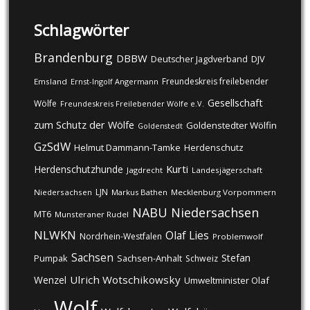
Schlagwörter
Brandenburg
DBBW
DJV
Deutscher Jagdverband
Freundeskreis freilebender
Emsland
Ernst-Ingolf Angermann
Gesellschaft
Wölfe
Freundeskreis Freilebender Wölfe e.V.
zum Schutz der Wölfe
Goldenstedter Wölfin
Goldenstedt
GzSdW
Helmut Dammann-Tamke
Herdenschutz
Kurti
Herdenschutzhunde
Jagdrecht
Landesjägerschaft
LJN
Niedersachsen
Markus Bathen
Mecklenburg Vorpommern
NABU
Niedersachsen
MT6
Munsteraner Rudel
NLWKN
Olaf Lies
Nordrhein-Westfalen
Problemwolf
Sachsen
Stefan
Pumpak
Sachsen-Anhalt
Schweiz
Ulrich Wotschikowsky
Wenzel
Umweltminister Olaf
Wolf