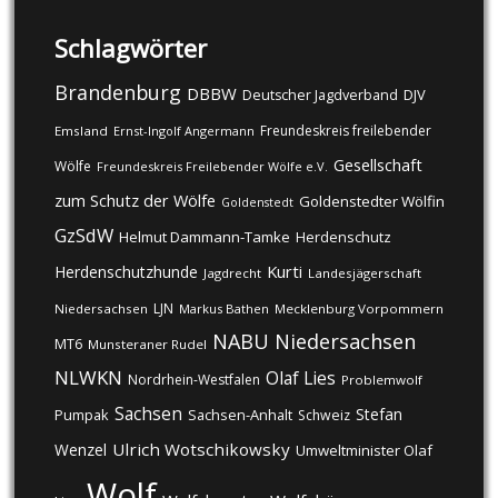
Schlagwörter
Brandenburg
DBBW
DJV
Deutscher Jagdverband
Freundeskreis freilebender
Emsland
Ernst-Ingolf Angermann
Gesellschaft
Wölfe
Freundeskreis Freilebender Wölfe e.V.
zum Schutz der Wölfe
Goldenstedter Wölfin
Goldenstedt
GzSdW
Helmut Dammann-Tamke
Herdenschutz
Kurti
Herdenschutzhunde
Jagdrecht
Landesjägerschaft
LJN
Niedersachsen
Markus Bathen
Mecklenburg Vorpommern
NABU
Niedersachsen
MT6
Munsteraner Rudel
NLWKN
Olaf Lies
Nordrhein-Westfalen
Problemwolf
Sachsen
Stefan
Pumpak
Sachsen-Anhalt
Schweiz
Ulrich Wotschikowsky
Wenzel
Umweltminister Olaf
Wolf