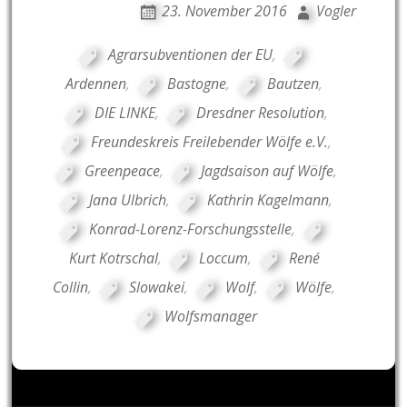
23. November 2016
Vogler
Agrarsubventionen der EU
,
Ardennen
,
Bastogne
,
Bautzen
,
DIE LINKE
,
Dresdner Resolution
,
Freundeskreis Freilebender Wölfe e.V.
,
Greenpeace
,
Jagdsaison auf Wölfe
,
Jana Ulbrich
,
Kathrin Kagelmann
,
Konrad-Lorenz-Forschungsstelle
,
Kurt Kotrschal
,
Loccum
,
René
Collin
,
Slowakei
,
Wolf
,
Wölfe
,
Wolfsmanager