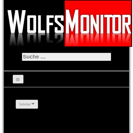
Suche
nach:
Sidebar