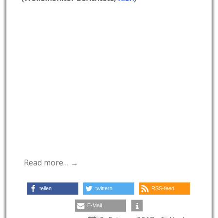
Read more… →
teilen
twittern
RSS-feed
E-Mail