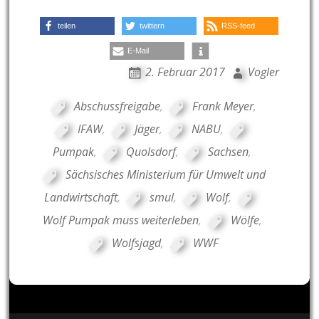
teilen
twittern
RSS-feed
E-Mail
2. Februar 2017
Vogler
Abschussfreigabe
,
Frank Meyer
,
IFAW
,
Jäger
,
NABU
,
Pumpak
,
Quolsdorf
,
Sachsen
,
Sächsisches Ministerium für Umwelt und
Landwirtschaft
,
smul
,
Wolf
,
Wolf Pumpak muss weiterleben
,
Wölfe
,
Wolfsjagd
,
WWF