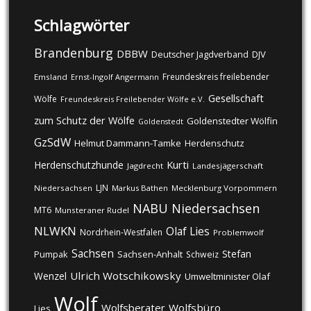
Schlagwörter
Brandenburg
DBBW
DJV
Deutscher Jagdverband
Freundeskreis freilebender
Emsland
Ernst-Ingolf Angermann
Gesellschaft
Wölfe
Freundeskreis Freilebender Wölfe e.V.
zum Schutz der Wölfe
Goldenstedter Wölfin
Goldenstedt
GzSdW
Helmut Dammann-Tamke
Herdenschutz
Kurti
Herdenschutzhunde
Jagdrecht
Landesjägerschaft
LJN
Niedersachsen
Markus Bathen
Mecklenburg Vorpommern
NABU
Niedersachsen
MT6
Munsteraner Rudel
NLWKN
Olaf Lies
Nordrhein-Westfalen
Problemwolf
Sachsen
Stefan
Pumpak
Sachsen-Anhalt
Schweiz
Ulrich Wotschikowsky
Wenzel
Umweltminister Olaf
Wolf
Wolfsberater
Wolfsbüro
Lies