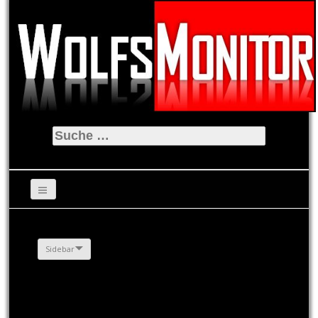
Suche
nach:
Sidebar