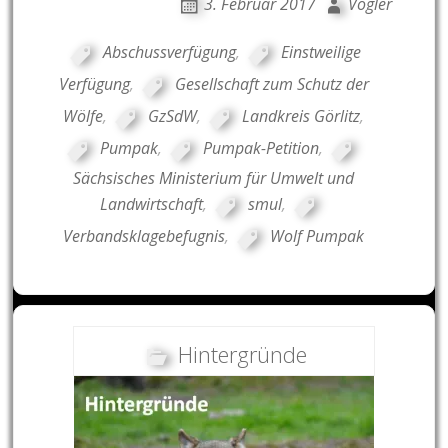
3. Februar 2017
Vogler
Abschussverfügung
,
Einstweilige
Verfügung
,
Gesellschaft zum Schutz der
Wölfe
,
GzSdW
,
Landkreis Görlitz
,
Pumpak
,
Pumpak-Petition
,
Sächsisches Ministerium für Umwelt und
Landwirtschaft
,
smul
,
Verbandsklagebefugnis
,
Wolf Pumpak
Hintergründe