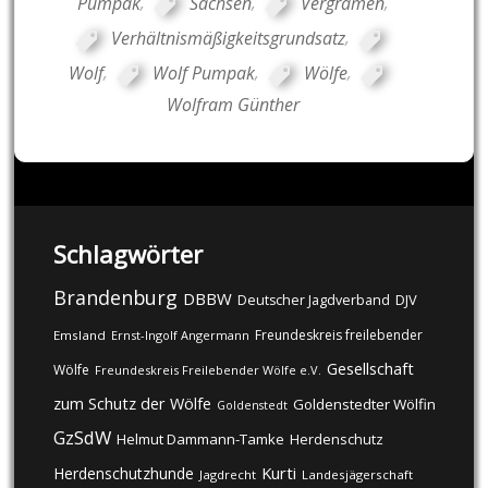
Pumpak
,
Sachsen
,
Vergrämen
,
Verhältnismäßigkeitsgrundsatz
,
Wolf
,
Wolf Pumpak
,
Wölfe
,
Wolfram Günther
Schlagwörter
Brandenburg
DBBW
DJV
Deutscher Jagdverband
Freundeskreis freilebender
Emsland
Ernst-Ingolf Angermann
Gesellschaft
Wölfe
Freundeskreis Freilebender Wölfe e.V.
zum Schutz der Wölfe
Goldenstedter Wölfin
Goldenstedt
GzSdW
Helmut Dammann-Tamke
Herdenschutz
Kurti
Herdenschutzhunde
Jagdrecht
Landesjägerschaft