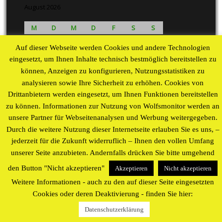
August 2026
M
D
M
D
F
S
S
1
2
Auf dieser Webseite werden Cookies und andere Technologien
3
4
5
6
7
8
9
eingesetzt, um Ihnen Inhalte technisch bestmöglich bereitstellen zu
10
11
12
13
14
15
16
können, Anzeigen zu konfigurieren, Nutzungsstatistiken zu
17
18
19
20
21
22
23
analysieren sowie Ihre Sicherheit zu erhöhen. Cookies von
24
25
26
27
28
29
30
Drittanbietern werden eingesetzt, um Ihnen Funktionen bereitstellen
31
zu können. Informationen zur Nutzung von Wolfsmonitor werden an
« Aug
unsere Partner für Webseitenanalysen und Werbung weitergegeben.
Durch die weitere Nutzung dieser Internetseite erlauben Sie es uns, –
Proudly powered by WordPress
theme by
WP Blogs
jederzeit für die Zukunft widerruflich – Ihnen den vollen Umfang
unserer Seite anzubieten. Andernfalls drücken Sie bitte umgehend
den Button "Nicht akzeptieren"
Akzeptieren
Nicht akzeptieren
Weitere Informationen - auch zu den auf dieser Seite eingesetzten
Cookies oder deren Deaktivierung - finden Sie hier:
Datenschutzerklärung