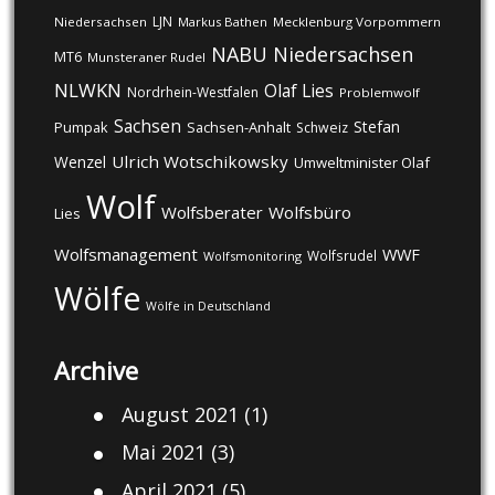
LJN
Niedersachsen
Markus Bathen
Mecklenburg Vorpommern
NABU
Niedersachsen
MT6
Munsteraner Rudel
NLWKN
Olaf Lies
Nordrhein-Westfalen
Problemwolf
Sachsen
Stefan
Pumpak
Sachsen-Anhalt
Schweiz
Ulrich Wotschikowsky
Wenzel
Umweltminister Olaf
Wolf
Wolfsberater
Wolfsbüro
Lies
Wolfsmanagement
WWF
Wolfsrudel
Wolfsmonitoring
Wölfe
Wölfe in Deutschland
Archive
August 2021
(1)
Mai 2021
(3)
April 2021
(5)