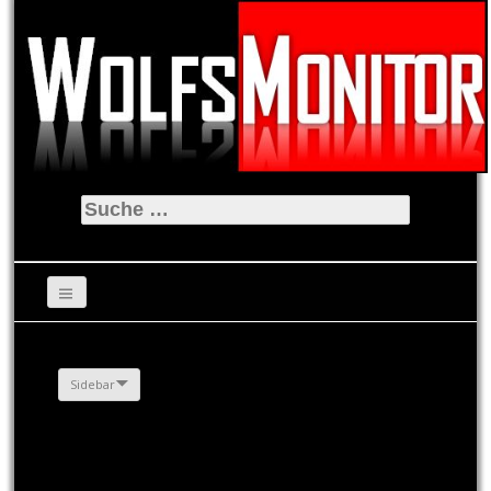
Suche
nach:
Sidebar