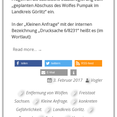
„geplanten Abschuss des Wolfes Pumpak im
Landkreis Görlitz“ ein.
In der „Kleinen Anfrage“ mit der internen
Bezeichnung „Drucksache 6/8231“ heißt es (im
Wortlaut):
Read more… →
teilen
twittern
RSS-feed
E-Mail
3. Februar 2017
Vogler
Entfernung von Wölfen
,
Freistaat
Sachsen
,
Kleine Anfrage
,
konkreten
Gefährlichkeit
,
Landkreis Görlitz
,