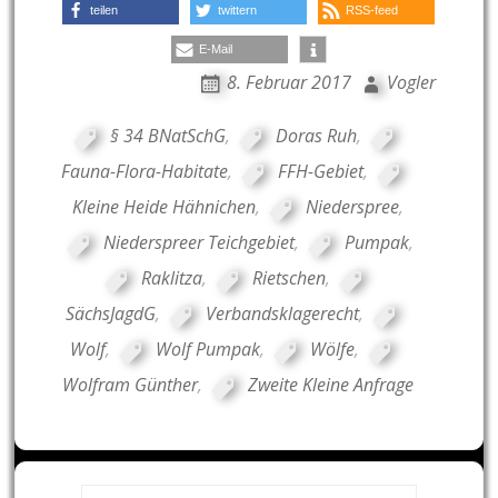
teilen
twittern
RSS-feed
E-Mail
8. Februar 2017
Vogler
§ 34 BNatSchG
,
Doras Ruh
,
Fauna-Flora-Habitate
,
FFH-Gebiet
,
Kleine Heide Hähnichen
,
Niederspree
,
Niederspreer Teichgebiet
,
Pumpak
,
Raklitza
,
Rietschen
,
SächsJagdG
,
Verbandsklagerecht
,
Wolf
,
Wolf Pumpak
,
Wölfe
,
Wolfram Günther
,
Zweite Kleine Anfrage