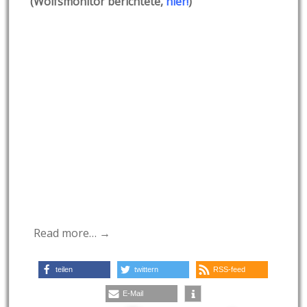
(Wolfsmonitor berichtete,
hier!
)
Read more… →
teilen
twittern
RSS-feed
E-Mail