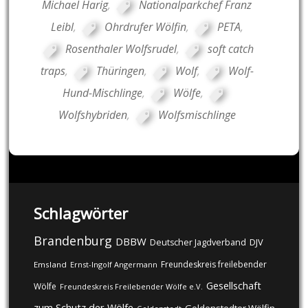
Michael Harig
,
Nationalparkchef Franz
Leibl
,
Ohrdrufer Wölfin
,
PETA
,
Rosenthaler Wolfsrudel
,
soft catch
traps
,
Thüringen
,
Wolf
,
Wolf-
Hund-Mischlinge
,
Wölfe
,
Wolfshybriden
,
Wolfsmischlinge
Schlagwörter
Brandenburg
DBBW
DJV
Deutscher Jagdverband
Freundeskreis freilebender
Emsland
Ernst-Ingolf Angermann
Gesellschaft
Wölfe
Freundeskreis Freilebender Wölfe e.V.
zum Schutz der Wölfe