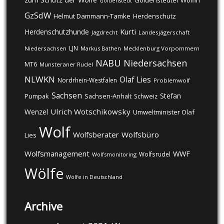
Goldenstedter Wölfin
Goldenstedt
GzSdW
Helmut Dammann-Tamke
Herdenschutz
Kurti
Herdenschutzhunde
Jagdrecht
Landesjägerschaft
LJN
Niedersachsen
Markus Bathen
Mecklenburg Vorpommern
NABU
Niedersachsen
MT6
Munsteraner Rudel
NLWKN
Olaf Lies
Nordrhein-Westfalen
Problemwolf
Sachsen
Stefan
Pumpak
Sachsen-Anhalt
Schweiz
Ulrich Wotschikowsky
Wenzel
Umweltminister Olaf
Wolf
Wolfsberater
Wolfsbüro
Lies
Wolfsmanagement
WWF
Wolfsrudel
Wolfsmonitoring
Wölfe
Wölfe in Deutschland
Archive