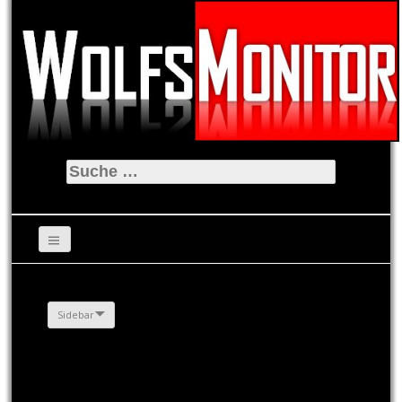
Suche
nach:
Sidebar