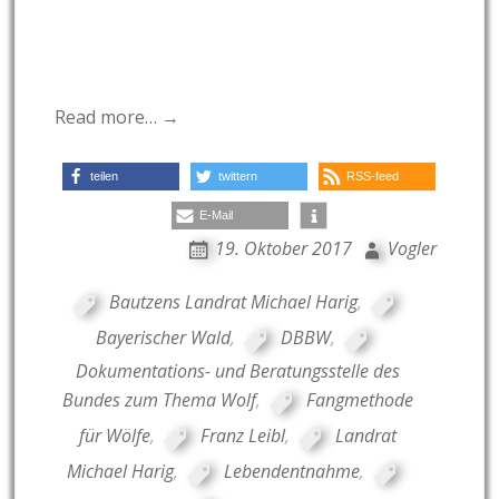
Read more… →
teilen
twittern
RSS-feed
E-Mail
19. Oktober 2017
Vogler
Bautzens Landrat Michael Harig
,
Bayerischer Wald
,
DBBW
,
Dokumentations- und Beratungsstelle des
Bundes zum Thema Wolf
,
Fangmethode
für Wölfe
,
Franz Leibl
,
Landrat
Michael Harig
,
Lebendentnahme
,