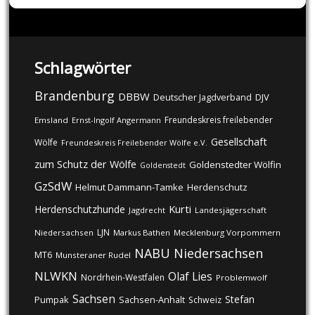
Schlagwörter
Brandenburg
DBBW
DJV
Deutscher Jagdverband
Freundeskreis freilebender
Emsland
Ernst-Ingolf Angermann
Gesellschaft
Wölfe
Freundeskreis Freilebender Wölfe e.V.
zum Schutz der Wölfe
Goldenstedter Wölfin
Goldenstedt
GzSdW
Helmut Dammann-Tamke
Herdenschutz
Kurti
Herdenschutzhunde
Jagdrecht
Landesjägerschaft
LJN
Niedersachsen
Markus Bathen
Mecklenburg Vorpommern
NABU
Niedersachsen
MT6
Munsteraner Rudel
NLWKN
Olaf Lies
Nordrhein-Westfalen
Problemwolf
Sachsen
Stefan
Pumpak
Sachsen-Anhalt
Schweiz