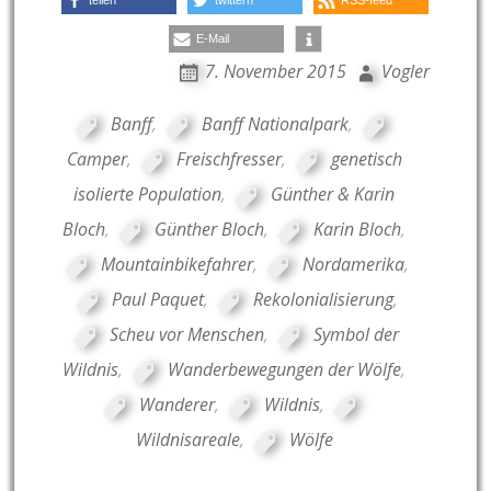
teilen
twittern
RSS-feed
E-Mail
7. November 2015
Vogler
Banff
,
Banff Nationalpark
,
Camper
,
Freischfresser
,
genetisch
isolierte Population
,
Günther & Karin
Bloch
,
Günther Bloch
,
Karin Bloch
,
Mountainbikefahrer
,
Nordamerika
,
Paul Paquet
,
Rekolonialisierung
,
Scheu vor Menschen
,
Symbol der
Wildnis
,
Wanderbewegungen der Wölfe
,
Wanderer
,
Wildnis
,
Wildnisareale
,
Wölfe