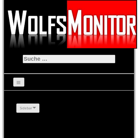
Suche
nach:
Sidebar