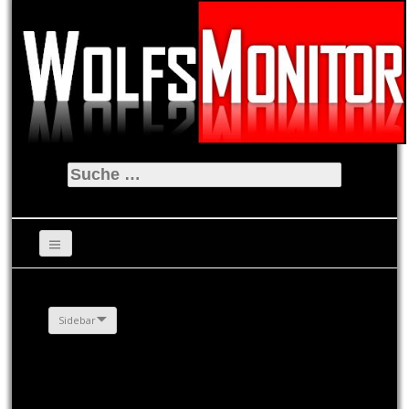
Suche
nach:
Sidebar