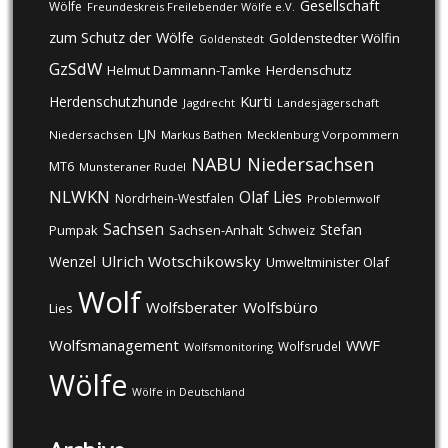
Gesellschaft
Wölfe
Freundeskreis Freilebender Wölfe e.V.
zum Schutz der Wölfe
Goldenstedter Wölfin
Goldenstedt
GzSdW
Helmut Dammann-Tamke
Herdenschutz
Kurti
Herdenschutzhunde
Jagdrecht
Landesjägerschaft
LJN
Niedersachsen
Markus Bathen
Mecklenburg Vorpommern
NABU
Niedersachsen
MT6
Munsteraner Rudel
NLWKN
Olaf Lies
Nordrhein-Westfalen
Problemwolf
Sachsen
Stefan
Pumpak
Sachsen-Anhalt
Schweiz
Ulrich Wotschikowsky
Wenzel
Umweltminister Olaf
Wolf
Wolfsberater
Wolfsbüro
Lies
Wolfsmanagement
WWF
Wolfsrudel
Wolfsmonitoring
Wölfe
Wölfe in Deutschland