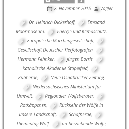
2. November 2015
Vogler
Dr. Heinrich Dickerhoff
,
Emsland
Moormuseum
,
Energie und Klimaschutz
,
Europäische Märchengesellschaft
,
Gesellschaft Deutscher Tierfotografen
,
Hermann Fehnker
,
Jürgen Borris
,
Katholische Akademie Stapelfeld
,
Kuhherde
,
Neue Osnabrücker Zeitung
,
Niedersächsisches Ministerium für
Umwelt
,
Regionaler Wolfsberater
,
Rotkäppchen
,
Rückkehr der Wölfe in
unsere Landschaft
,
Schafherde
,
Thementag Wolf
,
umherziehende Wölfe
,