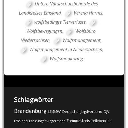
Untere Naturschutzbehörde des
Landkreises Emsland
,
Verena Harms
,
wolfsbedingte Tierverluste
,
Wolfsbewegungen
,
Wolfsbüro
Niedersachsen
,
Wolfsmanagement
,
Wolfsmanagement in Niedersachsen
,
Wolfsmonitoring
Schlagwörter
Brandenburg
DBBW
DJV
Deutscher Jagdverband
Freundeskreis freilebender
Emsland
Ernst-Ingolf Angermann