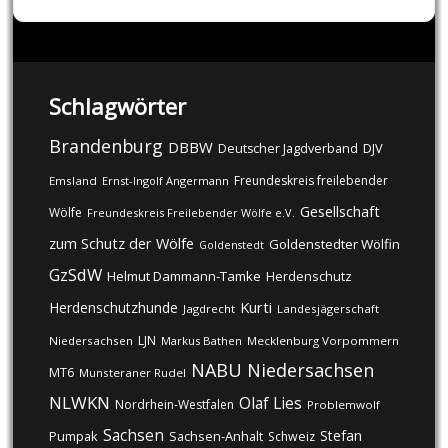
Schlagwörter
Brandenburg
DBBW
DJV
Deutscher Jagdverband
Freundeskreis freilebender
Emsland
Ernst-Ingolf Angermann
Gesellschaft
Wölfe
Freundeskreis Freilebender Wölfe e.V.
zum Schutz der Wölfe
Goldenstedter Wölfin
Goldenstedt
GzSdW
Helmut Dammann-Tamke
Herdenschutz
Kurti
Herdenschutzhunde
Jagdrecht
Landesjägerschaft
LJN
Niedersachsen
Markus Bathen
Mecklenburg Vorpommern
NABU
Niedersachsen
MT6
Munsteraner Rudel
NLWKN
Olaf Lies
Nordrhein-Westfalen
Problemwolf
Sachsen
Stefan
Pumpak
Sachsen-Anhalt
Schweiz