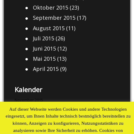
Oktober 2015
(23)
September 2015
(17)
August 2015
(11)
Juli 2015
(26)
Juni 2015
(12)
Mai 2015
(13)
April 2015
(9)
Kalender
November 2015
Auf dieser Webseite werden Cookies und andere Technologien
M
D
M
D
F
S
S
eingesetzt, um Ihnen Inhalte technisch bestmöglich bereitstellen zu
1
können, Anzeigen zu konfigurieren, Nutzungsstatistiken zu
2
3
4
5
6
7
8
analysieren sowie Ihre Sicherheit zu erhöhen. Cookies von