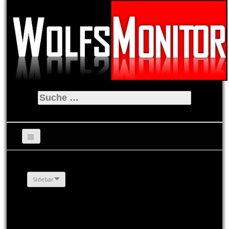
Suche
nach:
Sidebar