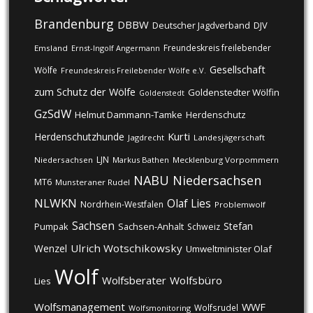
Brandenburg
DBBW
DJV
Deutscher Jagdverband
Freundeskreis freilebender
Emsland
Ernst-Ingolf Angermann
Gesellschaft
Wölfe
Freundeskreis Freilebender Wölfe e.V.
zum Schutz der Wölfe
Goldenstedter Wölfin
Goldenstedt
GzSdW
Helmut Dammann-Tamke
Herdenschutz
Kurti
Herdenschutzhunde
Jagdrecht
Landesjägerschaft
LJN
Niedersachsen
Markus Bathen
Mecklenburg Vorpommern
NABU
Niedersachsen
MT6
Munsteraner Rudel
NLWKN
Olaf Lies
Nordrhein-Westfalen
Problemwolf
Sachsen
Stefan
Pumpak
Sachsen-Anhalt
Schweiz
Ulrich Wotschikowsky
Wenzel
Umweltminister Olaf
Wolf
Wolfsberater
Wolfsbüro
Lies
Wolfsmanagement
WWF
Wolfsrudel
Wolfsmonitoring