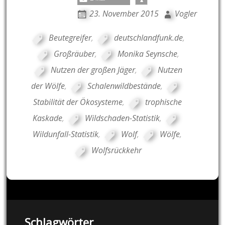
23. November 2015
Vogler
Beutegreifer
,
deutschlandfunk.de
,
Großräuber
,
Monika Seynsche
,
Nutzen der großen Jäger
,
Nutzen
der Wölfe
,
Schalenwildbestände
,
Stabilität der Ökosysteme
,
trophische
Kaskade
,
Wildschaden-Statistik
,
Wildunfall-Statistik
,
Wolf
,
Wölfe
,
Wolfsrückkehr
Schlagwörter