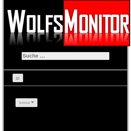
Suche
nach:
Sidebar