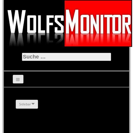
Suche
nach:
Sidebar