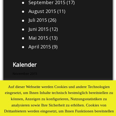
September 2015
(17)
August 2015
(11)
Juli 2015
(26)
Juni 2015
(12)
Mai 2015
(13)
April 2015
(9)
Kalender
November 2015
M
D
M
D
F
S
S
Auf dieser Webseite werden Cookies und andere Technologien
1
eingesetzt, um Ihnen Inhalte technisch bestmöglich bereitstellen zu
2
3
4
5
6
7
8
können, Anzeigen zu konfigurieren, Nutzungsstatistiken zu
9
10
11
12
13
14
15
analysieren sowie Ihre Sicherheit zu erhöhen. Cookies von
Drittanbietern werden eingesetzt, um Ihnen Funktionen bereitstellen
16
17
18
19
20
21
22