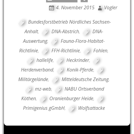
4. November 2015
Vogler
Bundesforstbetrieb Nördliches Sachsen-
Anhalt
,
DNA-Abstrich
,
DNA-
Auswertung
,
Fauna-Flora-Habitat-
Richtlinie
,
FFH-Richtlinie
,
Fohlen
,
hallelife
,
Heckrinder
,
Herdenverband
,
Konik-Pferde
,
Militärgelände
,
Mitteldeutsche Zeitung
,
mz-web
,
NABU Ortsverband
Köthen
,
Oranienburger Heide
,
Primigenius gGmbH
,
Wolfsattacke