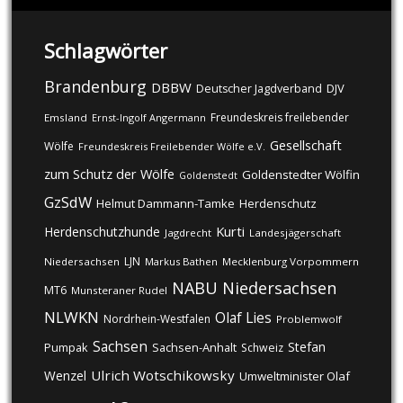
Schlagwörter
Brandenburg
DBBW
DJV
Deutscher Jagdverband
Freundeskreis freilebender
Emsland
Ernst-Ingolf Angermann
Gesellschaft
Wölfe
Freundeskreis Freilebender Wölfe e.V.
zum Schutz der Wölfe
Goldenstedter Wölfin
Goldenstedt
GzSdW
Helmut Dammann-Tamke
Herdenschutz
Kurti
Herdenschutzhunde
Jagdrecht
Landesjägerschaft
LJN
Niedersachsen
Markus Bathen
Mecklenburg Vorpommern
NABU
Niedersachsen
MT6
Munsteraner Rudel
NLWKN
Olaf Lies
Nordrhein-Westfalen
Problemwolf
Sachsen
Stefan
Pumpak
Sachsen-Anhalt
Schweiz
Ulrich Wotschikowsky
Wenzel
Umweltminister Olaf