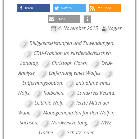
teilen
twittern
RSS-feed
E-Mail
4. November 2015
Vogler
Billigkeitsleistungen und Zuwendungen
,
CDU-Fraktion im Niedersächsischen
Landtag
,
Christoph Floren
,
DNA-
Analyse
,
Entfernung eines Wolfes
,
Entfernungsoption
,
Entnahme eines
Wolfs
,
Kälbchen
,
Landkreis Vechta
,
Leitlinie Wolf
,
letzte Mittel der
Wahl
,
Managementplan für den Wolf in
Sachsen
,
Nordwestzeitung
,
NWZ-
Online
,
Schutz- oder