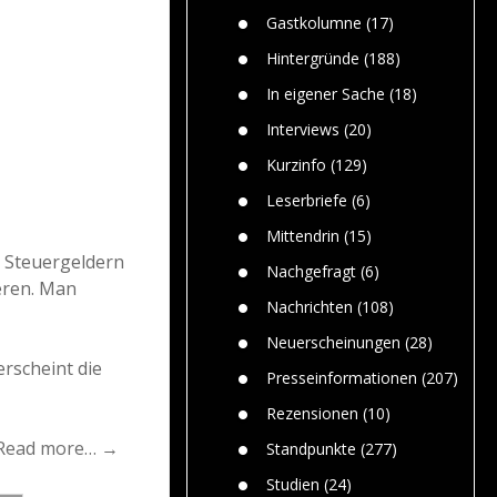
n
Gefährlic
Wolf faszi
Gastkolumne
(17)
Wolfs ge
dem Men
Hintergründe
(188)
Jim Bran
In eigener Sache
(18)
Warum W
Mensche
Interviews
(20)
gelegentl
Kurzinfo
(129)
Dr. Frank
Die Jagd,
Leserbriefe
(6)
und die J
Mittendrin
(15)
s Steuergeldern
Nachgefragt
(6)
eren. Man
Nachrichten
(108)
Neuerscheinungen
(28)
erscheint die
Presseinformationen
(207)
Rezensionen
(10)
Read more… →
Standpunkte
(277)
Studien
(24)