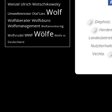
Ulrich Wotschikowsky
Wenzel
Wolf
Umweltminister Olaf Lies
Wolfsberater
Wolfsbüro
Diepholz
,
Wolfsmanagement
Wolfsmonitoring
Herde
Wölfe
WWF
Wolfsrudel
Wölfe in
Landesbetrie
Deutschland
Nutztierhalt
Vechta
,