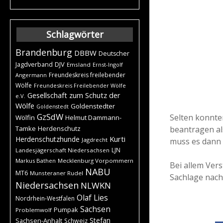
Schlagwörter
Brandenburg
DBBW
Deutscher
DJV
Jagdverband
Emsland
Ernst-Ingolf
Freundeskreis freilebender
Angermann
Wölfe
Freundeskreis Freilebender Wölfe
Gesellschaft zum Schutz der
e.V.
Wölfe
Goldenstedter
Goldenstedt
GzSdW
Selten konnte
Wölfin
Helmut Dammann-
beantragen al
Tamke
Herdenschutz
Kurti
Herdenschutzhunde
muss es dann 
Jagdrecht
LJN
Landesjägerschaft Niedersachsen
Markus Bathen
Mecklenburg Vorpommern
Bei allem Vers
NABU
MT6
Munsteraner Rudel
Sachlage nach
Niedersachsen
NLWKN
Olaf Lies
Nordrhein-Westfalen
Sachsen
Pumpak
Problemwolf
Stefan
Sachsen-Anhalt
Schweiz