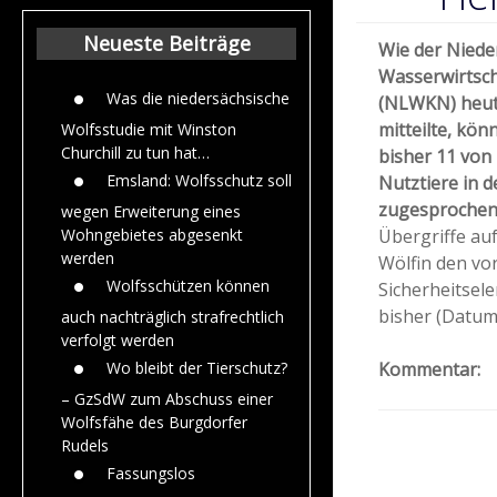
Beiträge aus de
Jahr 2015
Neueste Beiträge
Wie der Niede
Wasserwirtsch
Was die niedersächsische
(NLWKN) heut
mitteilte, kön
Wolfsstudie mit Winston
Churchill zu tun hat…
bisher 11 von
Emsland: Wolfsschutz soll
Nutztiere in 
zugesprochen
wegen Erweiterung eines
Übergriffe au
Wohngebietes abgesenkt
werden
Wölfin den vo
Wolfsschützen können
Sicherheitsel
bisher (Datum 
auch nachträglich strafrechtlich
verfolgt werden
Kommentar:
Wo bleibt der Tierschutz?
– GzSdW zum Abschuss einer
Wolfsfähe des Burgdorfer
Rudels
Fassungslos