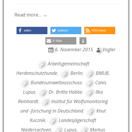
Read more… →
teilen
twittern
RSS-feed
E-Mail
6. November 2015
Vogler
Arbeitsgemeinschaft
Herdenschutzhunde
,
Berlin
,
BMUB
,
Bundesumweltausschuss
,
Canis
Lupus
,
Dr. Britta Habbe
,
Ilka
Reinhardt
,
Institut für Wolfsmonitoring
und -forschung in Deutschland
,
Knut
Kucznik
,
Landesjägerschaft
Niedersachsen
,
Lupus
,
Markus