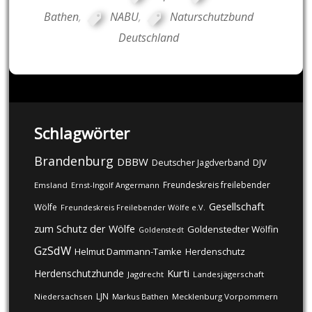
Bathen
,
NABU
,
Naturschutzbund
Deutschland
Schlagwörter
Brandenburg
DBBW
DJV
Deutscher Jagdverband
Freundeskreis freilebender
Emsland
Ernst-Ingolf Angermann
Gesellschaft
Wölfe
Freundeskreis Freilebender Wölfe e.V.
zum Schutz der Wölfe
Goldenstedter Wölfin
Goldenstedt
GzSdW
Helmut Dammann-Tamke
Herdenschutz
Kurti
Herdenschutzhunde
Jagdrecht
Landesjägerschaft
LJN
Niedersachsen
Markus Bathen
Mecklenburg Vorpommern