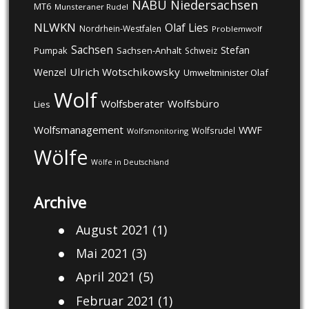
NABU
Niedersachsen
MT6
Munsteraner Rudel
NLWKN
Olaf Lies
Nordrhein-Westfalen
Problemwolf
Sachsen
Stefan
Pumpak
Sachsen-Anhalt
Schweiz
Ulrich Wotschikowsky
Wenzel
Umweltminister Olaf
Wolf
Wolfsberater
Wolfsbüro
Lies
Wolfsmanagement
WWF
Wolfsrudel
Wolfsmonitoring
Wölfe
Wölfe in Deutschland
Archive
August 2021
(1)
Mai 2021
(3)
April 2021
(5)
Februar 2021
(1)