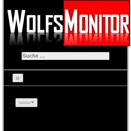
Suche
nach:
Sidebar