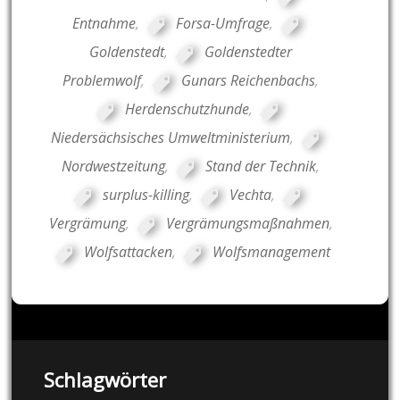
Entnahme
,
Forsa-Umfrage
,
Goldenstedt
,
Goldenstedter
Problemwolf
,
Gunars Reichenbachs
,
Herdenschutzhunde
,
Niedersächsisches Umweltministerium
,
Nordwestzeitung
,
Stand der Technik
,
surplus-killing
,
Vechta
,
Vergrämung
,
Vergrämungsmaßnahmen
,
Wolfsattacken
,
Wolfsmanagement
Schlagwörter