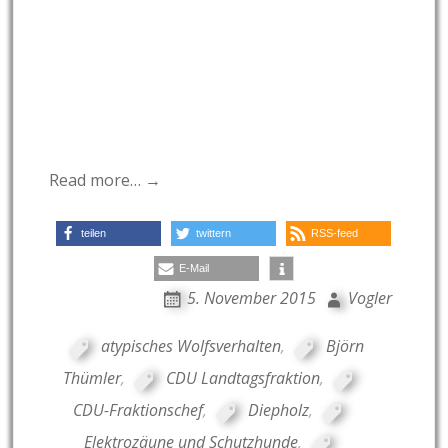
Read more… →
teilen
twittern
RSS-feed
E-Mail
5. November 2015
Vogler
atypisches Wolfsverhalten
,
Björn
Thümler
,
CDU Landtagsfraktion
,
CDU-Fraktionschef
,
Diepholz
,
Elektrozäune und Schutzhunde
,