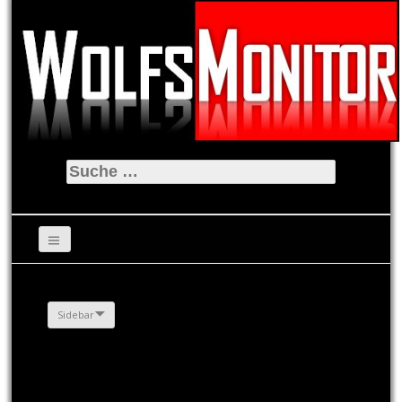
Suche
nach:
Sidebar