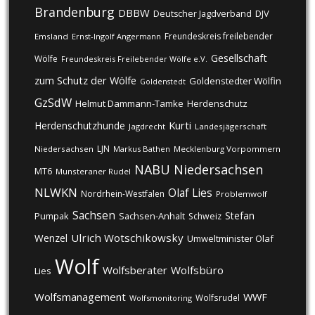
Brandenburg
DBBW
DJV
Deutscher Jagdverband
Freundeskreis freilebender
Emsland
Ernst-Ingolf Angermann
Gesellschaft
Wölfe
Freundeskreis Freilebender Wölfe e.V.
zum Schutz der Wölfe
Goldenstedter Wölfin
Goldenstedt
GzSdW
Helmut Dammann-Tamke
Herdenschutz
Kurti
Herdenschutzhunde
Jagdrecht
Landesjägerschaft
LJN
Niedersachsen
Markus Bathen
Mecklenburg Vorpommern
NABU
Niedersachsen
MT6
Munsteraner Rudel
NLWKN
Olaf Lies
Nordrhein-Westfalen
Problemwolf
Sachsen
Stefan
Pumpak
Sachsen-Anhalt
Schweiz
Ulrich Wotschikowsky
Wenzel
Umweltminister Olaf
Wolf
Wolfsberater
Wolfsbüro
Lies
Wolfsmanagement
WWF
Wolfsrudel
Wolfsmonitoring