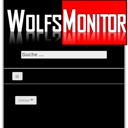
Suche
nach:
Sidebar