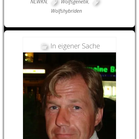
NLWKN
,
Wolfsgenetik
,
Wolfshybriden
In eigener Sache