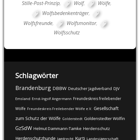
Stille-Post-Prinzip
,
Wolf
,
Wölfe
,
Wolfsbedenkenträger
,
Wolfsfreunde
,
Wolfsmonitor
,
Wolfsschutz
Schlagwörter
Brandenburg
DBBW
DJV
Deutscher Jagdverband
Freundeskreis freilebender
Emsland
Ernst-Ingolf Angermann
Gesellschaft
Wölfe
Freundeskreis Freilebender Wölfe e.V.
zum Schutz der Wölfe
Goldenstedter Wölfin
Goldenstedt
GzSdW
Helmut Dammann-Tamke
Herdenschutz
Kurti
Herdenschutzhunde
Jagdrecht
Landesjägerschaft