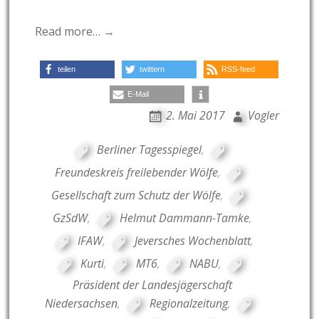
Read more… →
teilen
twittern
RSS-feed
E-Mail
2. Mai 2017
Vogler
Berliner Tagesspiegel
,
Freundeskreis freilebender Wölfe
,
Gesellschaft zum Schutz der Wölfe
,
GzSdW
,
Helmut Dammann-Tamke
,
IFAW
,
Jeversches Wochenblatt
,
Kurti
,
MT6
,
NABU
,
Präsident der Landesjägerschaft
Niedersachsen
,
Regionalzeitung
,