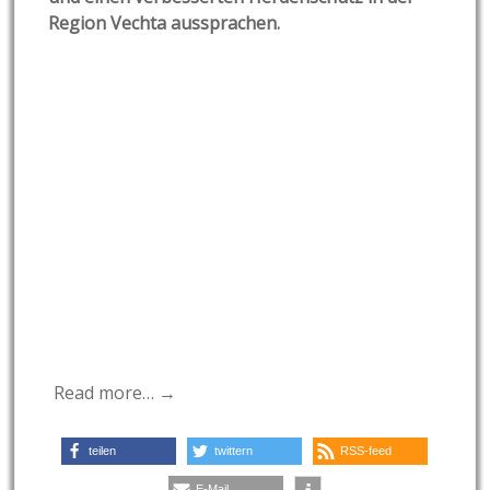
Region Vechta aussprachen.
Read more… →
teilen
twittern
RSS-feed
E-Mail