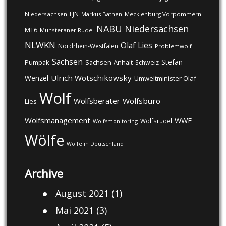
LJN
Niedersachsen
Markus Bathen
Mecklenburg Vorpommern
NABU
Niedersachsen
MT6
Munsteraner Rudel
NLWKN
Olaf Lies
Nordrhein-Westfalen
Problemwolf
Sachsen
Stefan
Pumpak
Sachsen-Anhalt
Schweiz
Ulrich Wotschikowsky
Wenzel
Umweltminister Olaf
Wolf
Wolfsberater
Wolfsbüro
Lies
Wolfsmanagement
WWF
Wolfsrudel
Wolfsmonitoring
Wölfe
Wölfe in Deutschland
Archive
August 2021
(1)
Mai 2021
(3)