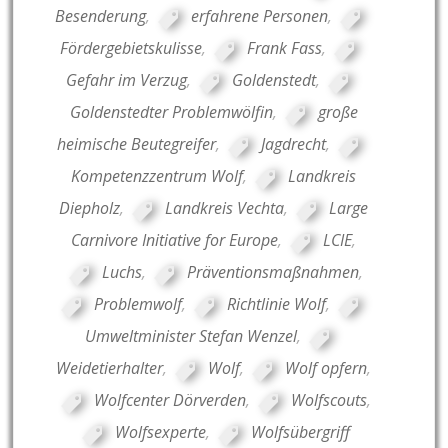
Besenderung
,
erfahrene Personen
,
Fördergebietskulisse
,
Frank Fass
,
Gefahr im Verzug
,
Goldenstedt
,
Goldenstedter Problemwölfin
,
große
heimische Beutegreifer
,
Jagdrecht
,
Kompetenzzentrum Wolf
,
Landkreis
Diepholz
,
Landkreis Vechta
,
Large
Carnivore Initiative for Europe
,
LCIE
,
Luchs
,
Präventionsmaßnahmen
,
Problemwolf
,
Richtlinie Wolf
,
Umweltminister Stefan Wenzel
,
Weidetierhalter
,
Wolf
,
Wolf opfern
,
Wolfcenter Dörverden
,
Wolfscouts
,
Wolfsexperte
,
Wolfsübergriff