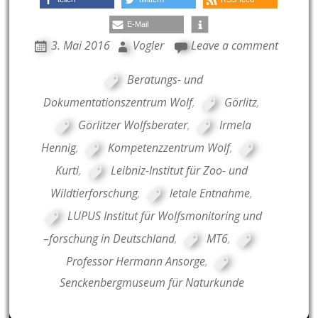
E-Mail
3. Mai 2016
Vogler
Leave a comment
Beratungs- und
Dokumentationszentrum Wolf
,
Görlitz
,
Görlitzer Wolfsberater
,
Irmela
Hennig
,
Kompetenzzentrum Wolf
,
Kurti
,
Leibniz-Institut für Zoo- und
Wildtierforschung
,
letale Entnahme
,
LUPUS Institut für Wolfsmonitoring und
–forschung in Deutschland
,
MT6
,
Professor Hermann Ansorge
,
Senckenbergmuseum für Naturkunde