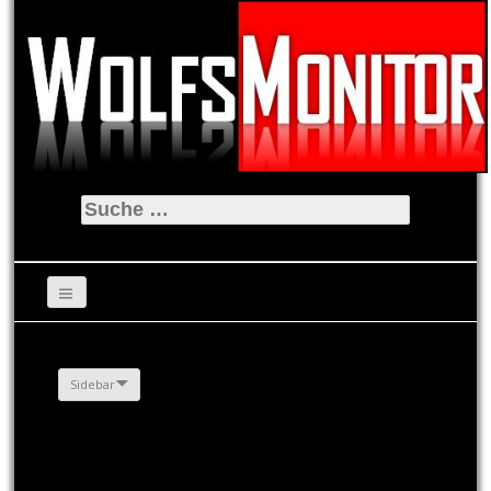
Suche
nach:
Sidebar