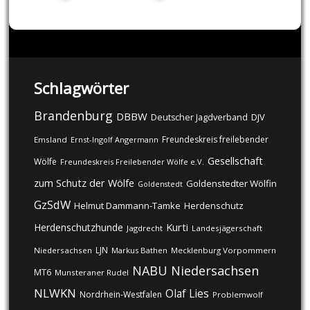
Schlagwörter
Brandenburg
DBBW
DJV
Deutscher Jagdverband
Freundeskreis freilebender
Emsland
Ernst-Ingolf Angermann
Gesellschaft
Wölfe
Freundeskreis Freilebender Wölfe e.V.
zum Schutz der Wölfe
Goldenstedter Wölfin
Goldenstedt
GzSdW
Helmut Dammann-Tamke
Herdenschutz
Kurti
Herdenschutzhunde
Jagdrecht
Landesjägerschaft
LJN
Niedersachsen
Markus Bathen
Mecklenburg Vorpommern
NABU
Niedersachsen
MT6
Munsteraner Rudel
NLWKN
Olaf Lies
Nordrhein-Westfalen
Problemwolf