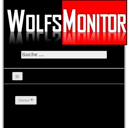
Suche
nach:
Sidebar