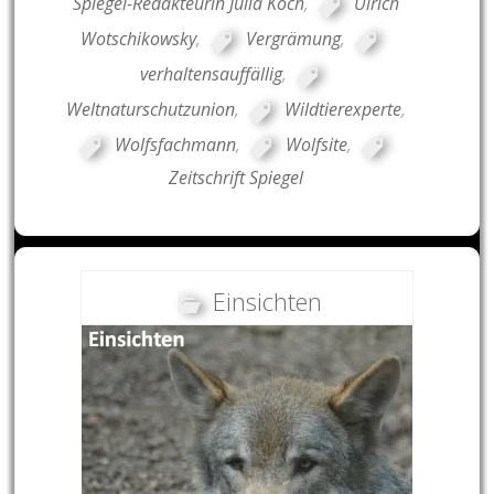
Spiegel-Redakteurin Julia Koch
,
Ulrich
Wotschikowsky
,
Vergrämung
,
verhaltensauffällig
,
Weltnaturschutzunion
,
Wildtierexperte
,
Wolfsfachmann
,
Wolfsite
,
Zeitschrift Spiegel
Einsichten