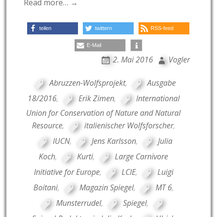
Read more… →
teilen
twittern
RSS-feed
E-Mail
2. Mai 2016
Vogler
Abruzzen-Wolfsprojekt
,
Ausgabe
18/2016
,
Erik Zimen
,
International
Union for Conservation of Nature and Natural
Resource
,
italienischer Wolfsforscher
,
IUCN
,
Jens Karlsson
,
Julia
Koch
,
Kurti
,
Large Carnivore
Initiative for Europe
,
LCIE
,
Luigi
Boitani
,
Magazin Spiegel
,
MT 6
,
Munsterrudel
,
Spiegel
,