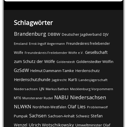
Schlagwörter
Brandenburg
DBBW
DJV
Deutscher Jagdverband
Freundeskreis freilebender
Emsland
Ernst-Ingolf Angermann
Gesellschaft
Wölfe
Freundeskreis Freilebender Wölfe e.V.
zum Schutz der Wölfe
Goldenstedter Wölfin
Goldenstedt
GzSdW
Helmut Dammann-Tamke
Herdenschutz
Kurti
Herdenschutzhunde
Jagdrecht
Landesjägerschaft
LJN
Niedersachsen
Markus Bathen
Mecklenburg Vorpommern
NABU
Niedersachsen
MT6
Munsteraner Rudel
NLWKN
Olaf Lies
Nordrhein-Westfalen
Problemwolf
Sachsen
Stefan
Pumpak
Sachsen-Anhalt
Schweiz
Ulrich Wotschikowsky
Wenzel
Umweltminister Olaf