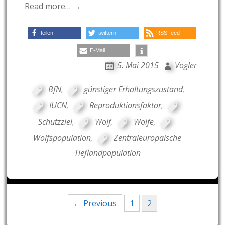
Read more… →
teilen
twittern
RSS-feed
E-Mail
5. Mai 2015
Vogler
BfN
,
günstiger Erhaltungszustand
,
IUCN
,
Reproduktionsfaktor
,
Schutzziel
,
Wolf
,
Wölfe
,
Wolfspopulation
,
Zentraleuropäische
Tieflandpopulation
Posts
← Previous
1
2
navigation