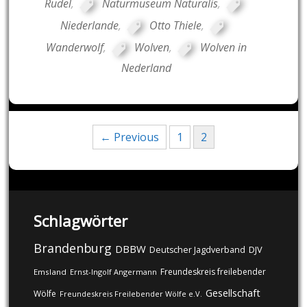
Rudel
,
Naturmuseum Naturalis
,
Niederlande
,
Otto Thiele
,
Wanderwolf
,
Wolven
,
Wolven in
Nederland
Posts
← Previous
1
2
navigation
Schlagwörter
Brandenburg
DBBW
DJV
Deutscher Jagdverband
Freundeskreis freilebender
Emsland
Ernst-Ingolf Angermann
Gesellschaft
Wölfe
Freundeskreis Freilebender Wölfe e.V.