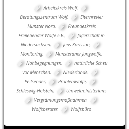
Arbeitskreis Wolf
,
Beratungszentrum Wolf
,
Elternrevier
Munster Nord
,
Freundeskreis
Freilebender Wölfe e.V.
,
Jägerschaft in
Niedersachsen
,
Jens Karlsson
,
Monitoring
,
Munsteraner Jungwölfe
,
Nahbegegnungen
,
natürliche Scheu
vor Menschen
,
Niederlande
,
Peilsender
,
Problemwölfe
,
Schleswig-Holstein
,
Umweltministerium
,
Vergrämungsmaßnahmen
,
Wolfsberater
,
Wolfsbüro