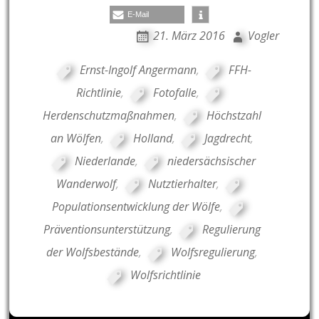
E-Mail
21. März 2016
Vogler
Ernst-Ingolf Angermann
,
FFH-
Richtlinie
,
Fotofalle
,
Herdenschutzmaßnahmen
,
Höchstzahl
an Wölfen
,
Holland
,
Jagdrecht
,
Niederlande
,
niedersächsischer
Wanderwolf
,
Nutztierhalter
,
Populationsentwicklung der Wölfe
,
Präventionsunterstützung
,
Regulierung
der Wolfsbestände
,
Wolfsregulierung
,
Wolfsrichtlinie