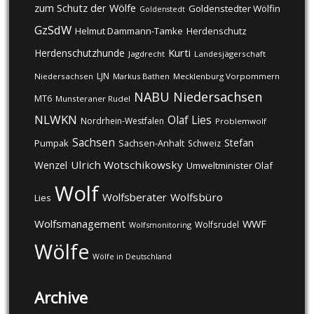
zum Schutz der Wölfe
Goldenstedter Wölfin
Goldenstedt
GzSdW
Helmut Dammann-Tamke
Herdenschutz
Kurti
Herdenschutzhunde
Jagdrecht
Landesjägerschaft
LJN
Niedersachsen
Markus Bathen
Mecklenburg Vorpommern
NABU
Niedersachsen
MT6
Munsteraner Rudel
NLWKN
Olaf Lies
Nordrhein-Westfalen
Problemwolf
Sachsen
Stefan
Pumpak
Sachsen-Anhalt
Schweiz
Ulrich Wotschikowsky
Wenzel
Umweltminister Olaf
Wolf
Wolfsberater
Wolfsbüro
Lies
Wolfsmanagement
WWF
Wolfsrudel
Wolfsmonitoring
Wölfe
Wölfe in Deutschland
Archive