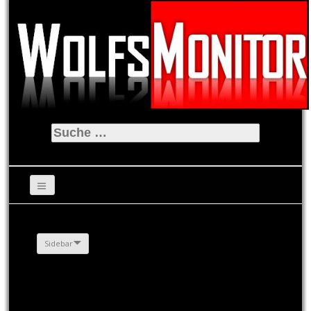
Suche
nach:
Sidebar