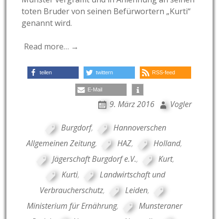
toten Bruder von seinen Befürwortern „Kurti“
genannt wird.
Read more… →
teilen
twittern
RSS-feed
E-Mail
9. März 2016
Vogler
Burgdorf
,
Hannoverschen
Allgemeinen Zeitung
,
HAZ
,
Holland
,
Jägerschaft Burgdorf e.V.
,
Kurt
,
Kurti
,
Landwirtschaft und
Verbraucherschutz
,
Leiden
,
Ministerium für Ernährung
,
Munsteraner