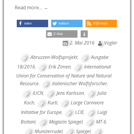
Read more… →
teilen
twittern
RSS-feed
E-Mail
2. Mai 2016
Vogler
Abruzzen-Wolfsprojekt
,
Ausgabe
18/2016
,
Erik Zimen
,
International
Union for Conservation of Nature and Natural
Resource
,
italienischer Wolfsforscher
,
IUCN
,
Jens Karlsson
,
Julia
Koch
,
Kurti
,
Large Carnivore
Initiative for Europe
,
LCIE
,
Luigi
Boitani
,
Magazin Spiegel
,
MT 6
,
Munsterrudel
,
Spiegel
,