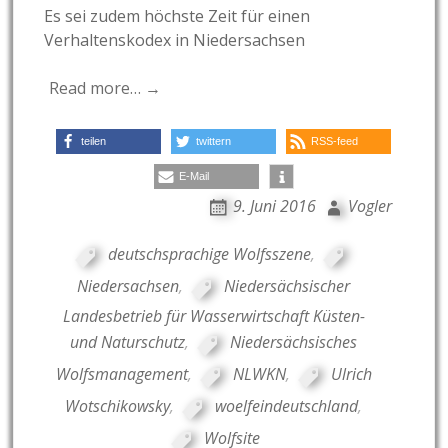
Es sei zudem höchste Zeit für einen
Verhaltenskodex in Niedersachsen
Read more… →
teilen
twittern
RSS-feed
E-Mail
9. Juni 2016
Vogler
deutschsprachige Wolfsszene
,
Niedersachsen
,
Niedersächsischer
Landesbetrieb für Wasserwirtschaft Küsten-
und Naturschutz
,
Niedersächsisches
Wolfsmanagement
,
NLWKN
,
Ulrich
Wotschikowsky
,
woelfeindeutschland
,
Wolfsite