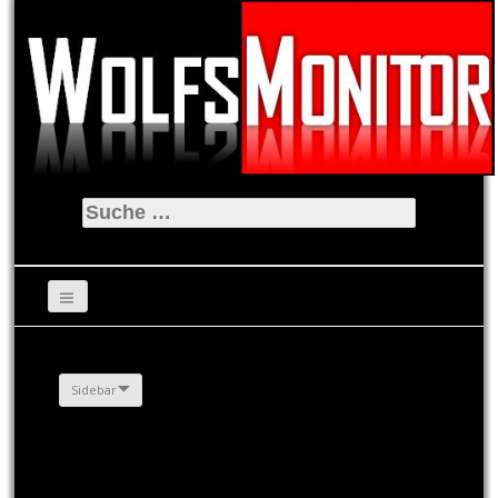
Suche
nach:
Sidebar