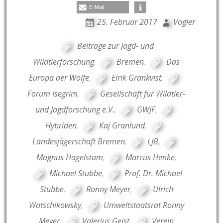
E-Mail
25. Februar 2017
Vogler
Beiträge zur Jagd- und
Wildtierforschung
,
Bremen
,
Das
Europa der Wölfe
,
Eirik Grankvist
,
Forum Isegrim
,
Gesellschaft für Wildtier-
und Jagdforschung e.V.
,
GWJF
,
Hybriden
,
Kaj Granlund
,
Landesjägerschaft Bremen
,
LJB
,
Magnus Hagelstam
,
Marcus Henke
,
Michael Stubbe
,
Prof. Dr. Michael
Stubbe
,
Ronny Meyer
,
Ulrich
Wotschikowsky
,
Umweltstaatsrat Ronny
Meyer
,
Valerius Geist
,
Verein