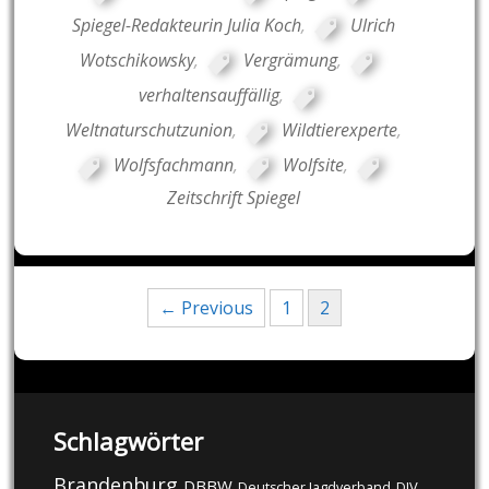
Spiegel-Redakteurin Julia Koch
,
Ulrich
Wotschikowsky
,
Vergrämung
,
verhaltensauffällig
,
Weltnaturschutzunion
,
Wildtierexperte
,
Wolfsfachmann
,
Wolfsite
,
Zeitschrift Spiegel
Posts
← Previous
1
2
navigation
Schlagwörter
Brandenburg
DBBW
DJV
Deutscher Jagdverband