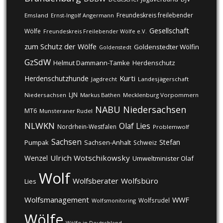
Freundeskreis freilebender
Emsland
Ernst-Ingolf Angermann
Gesellschaft
Wölfe
Freundeskreis Freilebender Wölfe e.V.
zum Schutz der Wölfe
Goldenstedter Wölfin
Goldenstedt
GzSdW
Helmut Dammann-Tamke
Herdenschutz
Kurti
Herdenschutzhunde
Jagdrecht
Landesjägerschaft
LJN
Niedersachsen
Markus Bathen
Mecklenburg Vorpommern
NABU
Niedersachsen
MT6
Munsteraner Rudel
NLWKN
Olaf Lies
Nordrhein-Westfalen
Problemwolf
Sachsen
Stefan
Pumpak
Sachsen-Anhalt
Schweiz
Ulrich Wotschikowsky
Wenzel
Umweltminister Olaf
Wolf
Wolfsberater
Wolfsbüro
Lies
Wolfsmanagement
WWF
Wolfsrudel
Wolfsmonitoring
Wölfe
Wölfe in Deutschland