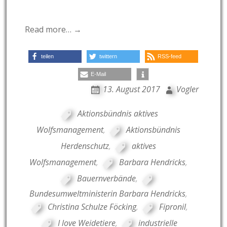
Read more… →
teilen
twittern
RSS-feed
E-Mail
13. August 2017
Vogler
Aktionsbündnis aktives
Wolfsmanagement
,
Aktionsbündnis
Herdenschutz
,
aktives
Wolfsmanagement
,
Barbara Hendricks
,
Bauernverbände
,
Bundesumweltministerin Barbara Hendricks
,
Christina Schulze Föcking
,
Fipronil
,
I love Weidetiere
,
industrielle