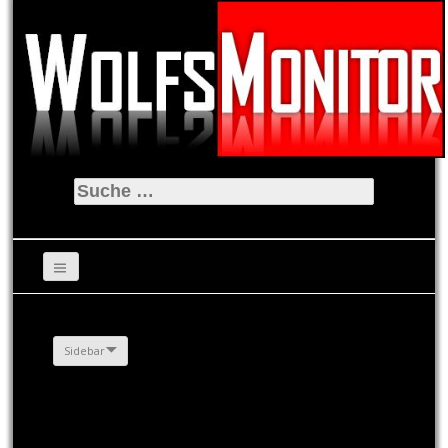
Suche
nach:
Sidebar