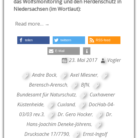
das Wolfsmonitoring und den Herdenschutz in
Niedersachsen (im Wortlaut):
Read more… →
teilen
twittern
RSS-feed
E-Mail
23. Mai 2017
Vogler
Andre Bock
,
Axel Miesner
,
Berensch-Arensch
,
BfN
,
Bundesamt für Naturschutz
,
Cuxhavener
Küstenheide
,
Cuxland
,
DocHab-04-
03/03 rev.3
,
Dr. Gero Hocker
,
Dr.
Hans-Joachim Deneke-Jöhrens
,
Drucksache 17/7790
,
Ernst-Ingolf