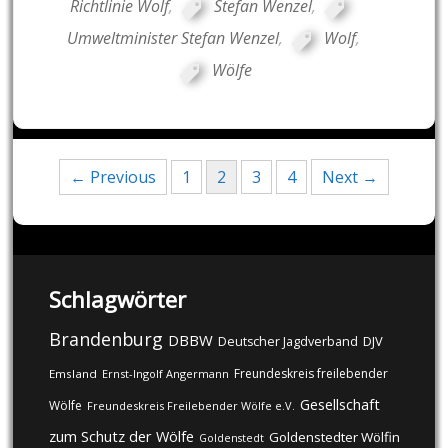
Richtlinie Wolf
,
Stefan Wenzel
,
Umweltminister Stefan Wenzel
,
Wolf
,
Wölfe
Posts
← Previous
1
2
3
4
Next →
navigation
Schlagwörter
Brandenburg
DBBW
DJV
Deutscher Jagdverband
Freundeskreis freilebender
Emsland
Ernst-Ingolf Angermann
Gesellschaft
Wölfe
Freundeskreis Freilebender Wölfe e.V.
zum Schutz der Wölfe
Goldenstedter Wölfin
Goldenstedt