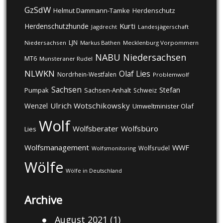
GzSdW
Helmut Dammann-Tamke
Herdenschutz
Kurti
Herdenschutzhunde
Jagdrecht
Landesjägerschaft
LJN
Niedersachsen
Markus Bathen
Mecklenburg Vorpommern
NABU
Niedersachsen
MT6
Munsteraner Rudel
NLWKN
Olaf Lies
Nordrhein-Westfalen
Problemwolf
Sachsen
Stefan
Pumpak
Sachsen-Anhalt
Schweiz
Ulrich Wotschikowsky
Wenzel
Umweltminister Olaf
Wolf
Wolfsberater
Wolfsbüro
Lies
Wolfsmanagement
WWF
Wolfsrudel
Wolfsmonitoring
Wölfe
Wölfe in Deutschland
Archive
August 2021
(1)