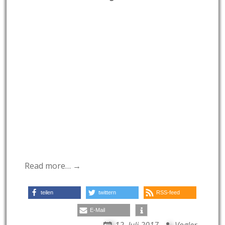
Read more… →
teilen
twittern
RSS-feed
E-Mail
12. Juli 2017
Vogler