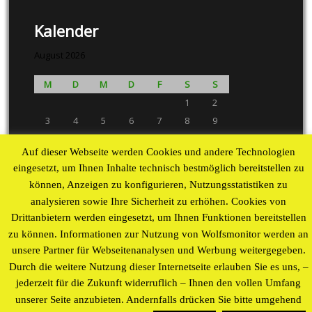
Kalender
August 2026
M
D
M
D
F
S
S
1
2
3
4
5
6
7
8
9
10
11
12
13
14
15
16
Auf dieser Webseite werden Cookies und andere Technologien
17
18
19
20
21
22
23
eingesetzt, um Ihnen Inhalte technisch bestmöglich bereitstellen zu
24
25
26
27
28
29
30
können, Anzeigen zu konfigurieren, Nutzungsstatistiken zu
31
analysieren sowie Ihre Sicherheit zu erhöhen. Cookies von
« Aug
Drittanbietern werden eingesetzt, um Ihnen Funktionen bereitstellen
zu können. Informationen zur Nutzung von Wolfsmonitor werden an
Proudly powered by WordPress
theme by
WP Blogs
unsere Partner für Webseitenanalysen und Werbung weitergegeben.
Durch die weitere Nutzung dieser Internetseite erlauben Sie es uns, –
jederzeit für die Zukunft widerruflich – Ihnen den vollen Umfang
unserer Seite anzubieten. Andernfalls drücken Sie bitte umgehend